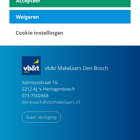
Accepteer
040-2696949
eindhoven@vbtmakelaars.nl
Weigeren
Naar vestiging
Cookie instellingen
vb&t Makelaars Den Bosch
Sonniusstraat
1
G
5212 AJ
's-Hertogenbosch
073-7502868
denbosch@vbtmakelaars.nl
Naar vestiging