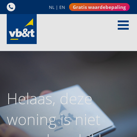
Gratis waardebepaling
NL
|
EN
Helaas, deze
woning is niet