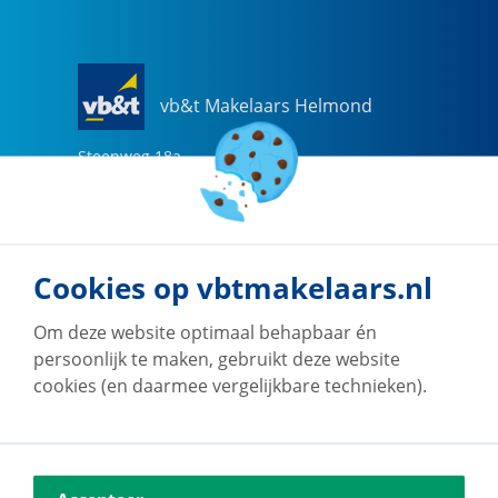
vb&t Makelaars Helmond
Steenweg
18
a
5707 CG
Helmond
0492-505510
helmond@vbtmakelaars.nl
Cookies op vbtmakelaars.nl
Naar vestiging
Om deze website optimaal behapbaar én
persoonlijk te maken, gebruikt deze website
cookies (en daarmee vergelijkbare technieken).
vb&t Makelaars Eindhoven
Vestdijk
180
5611 CZ
Eindhoven