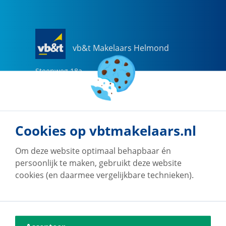
vb&t Makelaars Helmond
Steenweg
18
a
5707 CG
Helmond
0492-505510
helmond@vbtmakelaars.nl
Cookies op vbtmakelaars.nl
Naar vestiging
Om deze website optimaal behapbaar én
persoonlijk te maken, gebruikt deze website
cookies (en daarmee vergelijkbare technieken).
vb&t Makelaars Eindhoven
Vestdijk
180
5611 CZ
Eindhoven