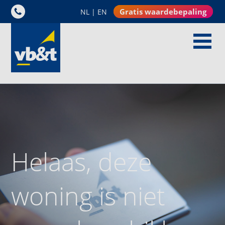
Gratis waardebepaling
NL
|
EN
Helaas, deze
woning is niet