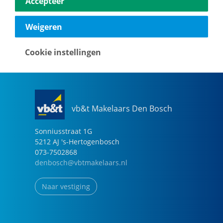
Accepteer
040-2696949
eindhoven@vbtmakelaars.nl
Weigeren
Naar vestiging
Cookie instellingen
vb&t Makelaars Den Bosch
Sonniusstraat
1
G
5212 AJ
's-Hertogenbosch
073-7502868
denbosch@vbtmakelaars.nl
Naar vestiging