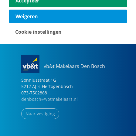
Accepteer
040-2696949
eindhoven@vbtmakelaars.nl
Weigeren
Naar vestiging
Cookie instellingen
vb&t Makelaars Den Bosch
Sonniusstraat
1
G
5212 AJ
's-Hertogenbosch
073-7502868
denbosch@vbtmakelaars.nl
Naar vestiging