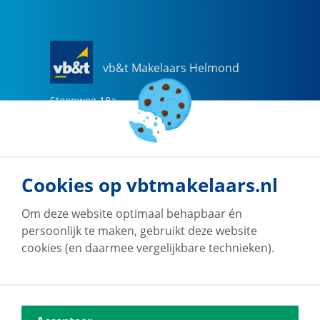
vb&t Makelaars Helmond
Steenweg
18
a
5707 CG
Helmond
0492-505510
helmond@vbtmakelaars.nl
Cookies op vbtmakelaars.nl
Naar vestiging
Om deze website optimaal behapbaar én
persoonlijk te maken, gebruikt deze website
cookies (en daarmee vergelijkbare technieken).
vb&t Makelaars Eindhoven
Vestdijk
180
5611 CZ
Eindhoven