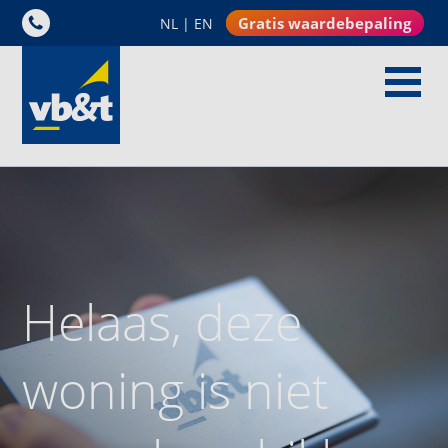
Gratis waardebepaling
NL
|
EN
Helaas, deze
woning is niet