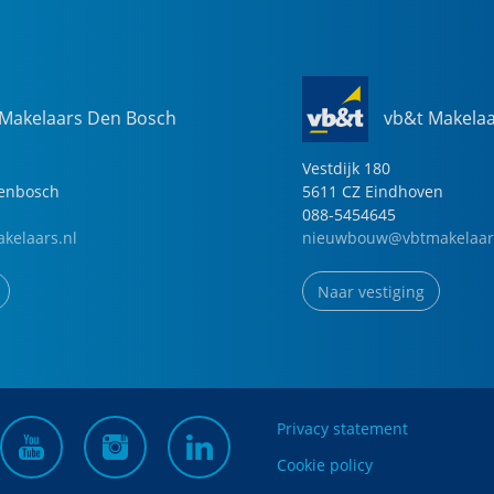
 Makelaars Den Bosch
vb&t Makela
Vestdijk
180
genbosch
5611 CZ
Eindhoven
088-5454645
kelaars.nl
nieuwbouw@vbtmakelaar
Naar vestiging
Privacy statement
Cookie policy