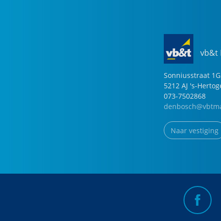
vb&t
Sonniusstraat
1
G
5212 AJ
's-Herto
073-7502868
denbosch@vbtma
Naar vestiging