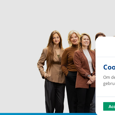
Coo
Om de
gebru
Ac