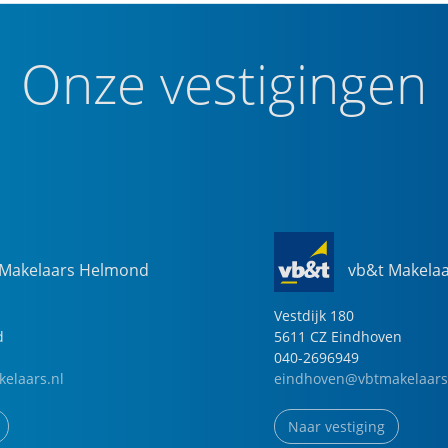
Onze vestigingen
 Makelaars Helmond
vb&t Makela
Vestdijk
180
d
5611 CZ
Eindhoven
040-2696949
elaars.nl
eindhoven@vbtmakelaars
Naar vestiging