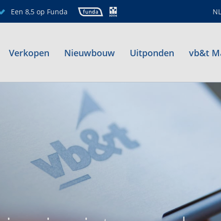
Een 8,5 op Funda
N
Verkopen
Nieuwbouw
Uitponden
vb&t M