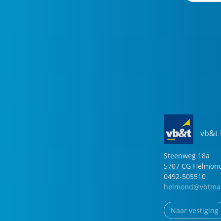
vb&t
Steenweg
18
a
5707 CG
Helmon
0492-505510
helmond@vbtmak
Naar vestiging