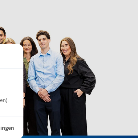
en).
lingen