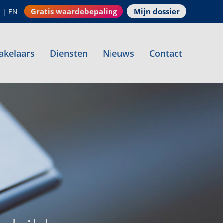
Gratis waardebepaling
Mijn dossier
L
|
EN
akelaars
Diensten
Nieuws
Contact