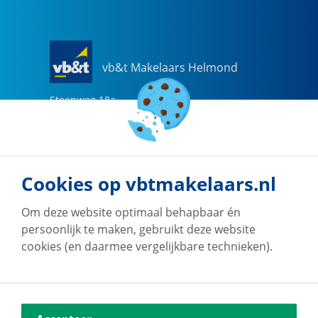
vb&t Makelaars Helmond
Steenweg
18
a
5707 CG
Helmond
0492-505510
helmond@vbtmakelaars.nl
Cookies op vbtmakelaars.nl
Naar vestiging
Om deze website optimaal behapbaar én
persoonlijk te maken, gebruikt deze website
cookies (en daarmee vergelijkbare technieken).
vb&t Makelaars Eindhoven
Vestdijk
180
5611 CZ
Eindhoven