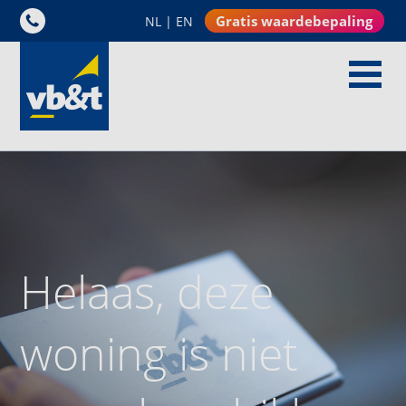
Gratis waardebepaling
NL
|
EN
Helaas, deze
woning is niet