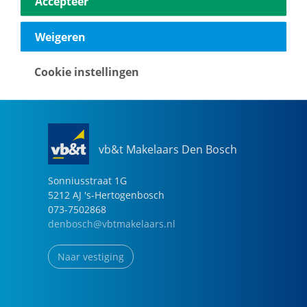
Accepteer
040-2696949
eindhoven@vbtmakelaars.nl
Weigeren
Naar vestiging
Cookie instellingen
vb&t Makelaars Den Bosch
Sonniusstraat
1
G
5212 AJ
's-Hertogenbosch
073-7502868
denbosch@vbtmakelaars.nl
Naar vestiging