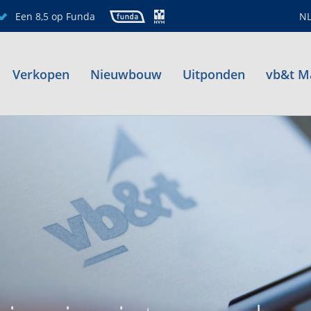
Een 8,5 op Funda
N
Verkopen
Nieuwbouw
Uitponden
vb&t M