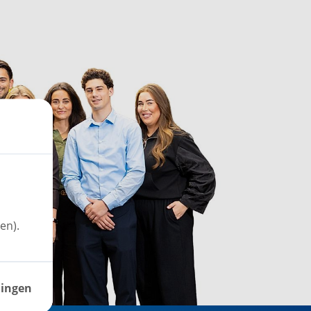
en).
lingen