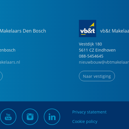
 Makelaars Den Bosch
vb&t Makela
Vestdijk
180
genbosch
5611 CZ
Eindhoven
088-5454645
kelaars.nl
nieuwbouw@vbtmakelaar
Naar vestiging
Privacy statement
Cookie policy