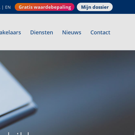
Gratis waardebepaling
Mijn dossier
L
|
EN
akelaars
Diensten
Nieuws
Contact