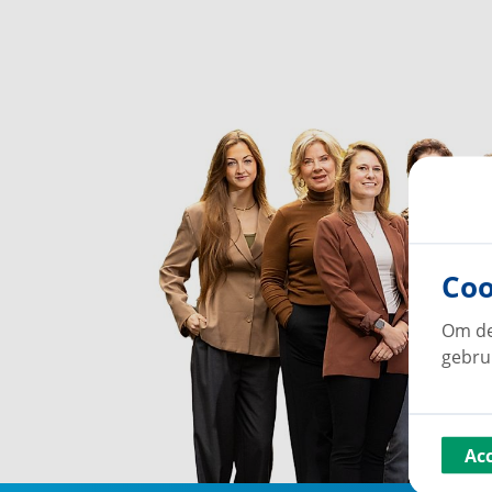
Coo
Om de
gebru
Ac