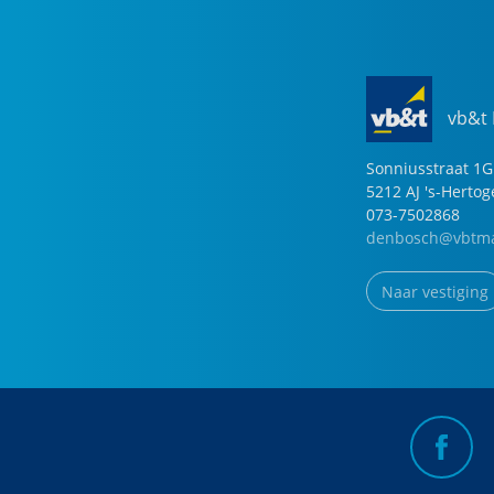
vb&t
Sonniusstraat
1
G
5212 AJ
's-Herto
073-7502868
denbosch@vbtma
Naar vestiging