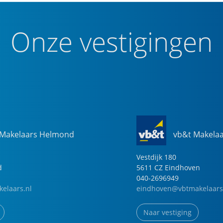
Onze vestigingen
 Makelaars Helmond
vb&t Makela
Vestdijk
180
d
5611 CZ
Eindhoven
040-2696949
elaars.nl
eindhoven@vbtmakelaars
Naar vestiging