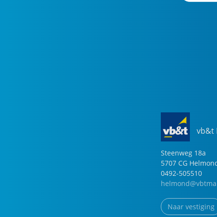
vb&t
Steenweg
18
a
5707 CG
Helmon
0492-505510
helmond@vbtmak
Naar vestiging