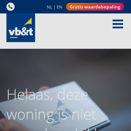
Gratis waardebepaling
NL
|
EN
Helaas, deze
woning is niet