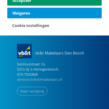
Accepteer
040-2696949
eindhoven@vbtmakelaars.nl
Weigeren
Naar vestiging
Cookie instellingen
vb&t Makelaars Den Bosch
Sonniusstraat
1
G
5212 AJ
's-Hertogenbosch
073-7502868
denbosch@vbtmakelaars.nl
Naar vestiging