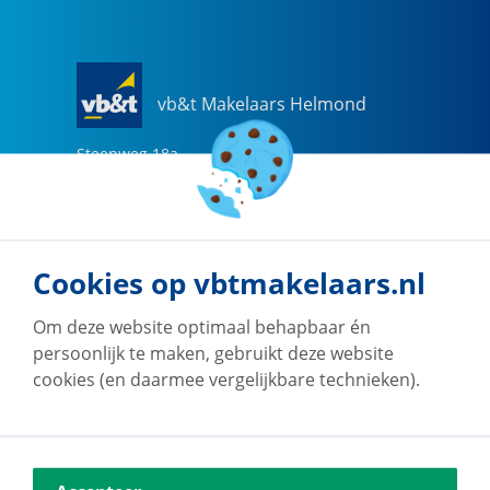
vb&t Makelaars Helmond
Steenweg
18
a
5707 CG
Helmond
0492-505510
helmond@vbtmakelaars.nl
Cookies op vbtmakelaars.nl
Naar vestiging
Om deze website optimaal behapbaar én
persoonlijk te maken, gebruikt deze website
cookies (en daarmee vergelijkbare technieken).
vb&t Makelaars Eindhoven
Vestdijk
180
5611 CZ
Eindhoven