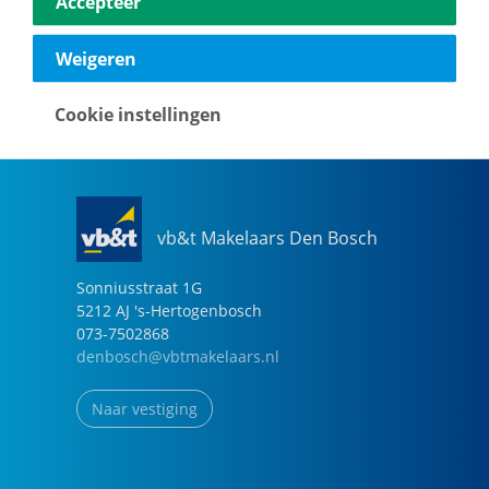
Accepteer
040-2696949
eindhoven@vbtmakelaars.nl
Weigeren
Naar vestiging
Cookie instellingen
vb&t Makelaars Den Bosch
Sonniusstraat
1
G
5212 AJ
's-Hertogenbosch
073-7502868
denbosch@vbtmakelaars.nl
Naar vestiging