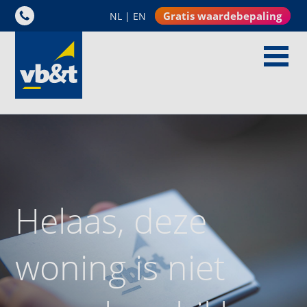
Gratis waardebepaling
NL
|
EN
Helaas, deze
woning is niet