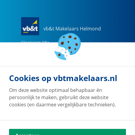
vb&t Makelaars Helmond
Steenweg
18
a
5707 CG
Helmond
0492-505510
helmond@vbtmakelaars.nl
Cookies op vbtmakelaars.nl
Naar vestiging
Om deze website optimaal behapbaar én
persoonlijk te maken, gebruikt deze website
cookies (en daarmee vergelijkbare technieken).
vb&t Makelaars Eindhoven
Vestdijk
180
5611 CZ
Eindhoven