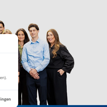
en).
lingen