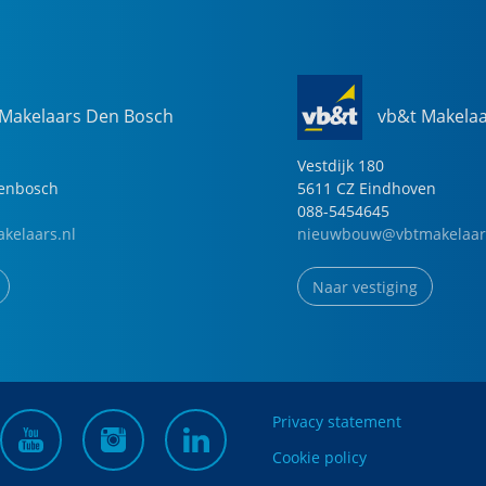
 Makelaars Den Bosch
vb&t Makela
Vestdijk
180
genbosch
5611 CZ
Eindhoven
088-5454645
kelaars.nl
nieuwbouw@vbtmakelaar
Naar vestiging
Privacy statement
Cookie policy