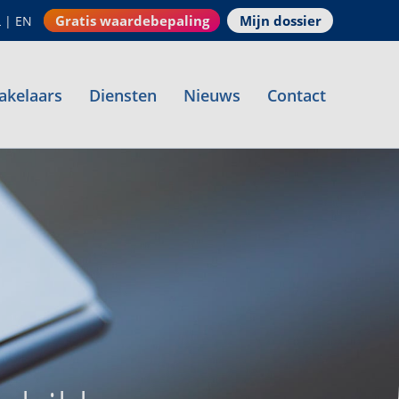
Gratis waardebepaling
Mijn dossier
L
|
EN
akelaars
Diensten
Nieuws
Contact