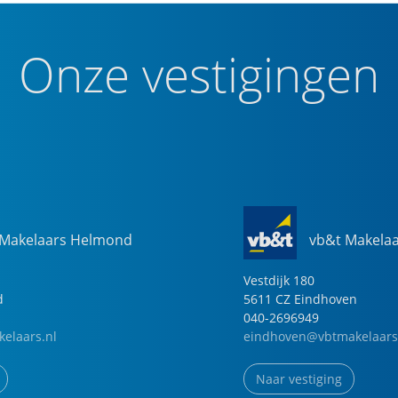
Onze vestigingen
 Makelaars Helmond
vb&t Makela
Vestdijk
180
d
5611 CZ
Eindhoven
040-2696949
elaars.nl
eindhoven@vbtmakelaars
Naar vestiging