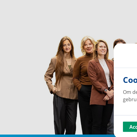
Coo
Om de
gebru
Ac