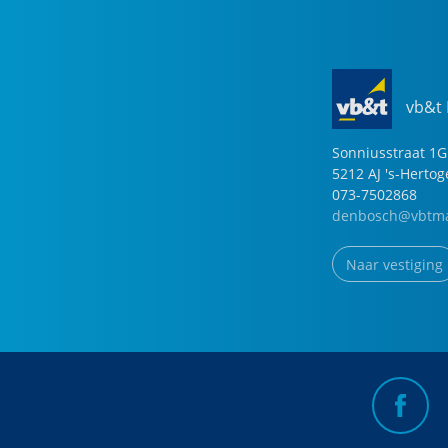
vb&t
Sonniusstraat
1
G
5212 AJ
's-Herto
073-7502868
denbosch@vbtma
Naar vestiging