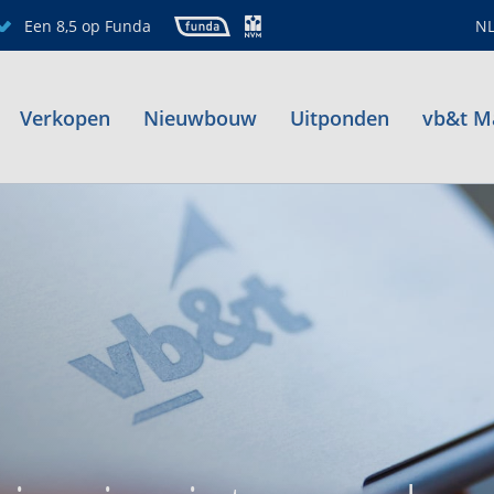
Een 8,5 op Funda
N
Verkopen
Nieuwbouw
Uitponden
vb&t M