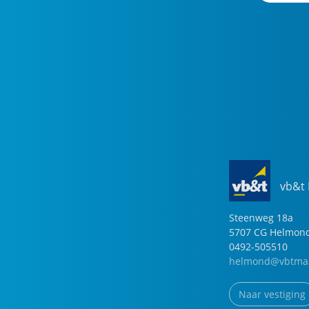
vb&t
Steenweg
18
a
5707 CG
Helmon
0492-505510
helmond@vbtmak
Naar vestiging