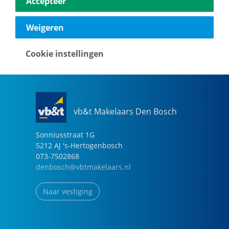
Accepteer
040-2696949
eindhoven@vbtmakelaars.nl
Weigeren
Naar vestiging
Cookie instellingen
vb&t Makelaars Den Bosch
Sonniusstraat
1
G
5212 AJ
's-Hertogenbosch
073-7502868
denbosch@vbtmakelaars.nl
Naar vestiging