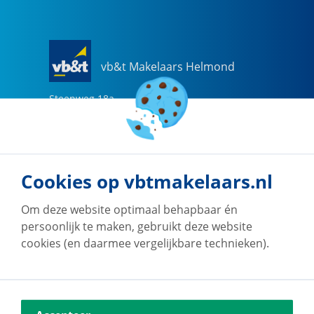
vb&t Makelaars Helmond
Steenweg
18
a
5707 CG
Helmond
0492-505510
helmond@vbtmakelaars.nl
Cookies op vbtmakelaars.nl
Naar vestiging
Om deze website optimaal behapbaar én
persoonlijk te maken, gebruikt deze website
cookies (en daarmee vergelijkbare technieken).
vb&t Makelaars Eindhoven
Vestdijk
180
5611 CZ
Eindhoven