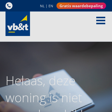
Gratis waardebepaling
NL
|
EN
Helaas, deze
woning is niet