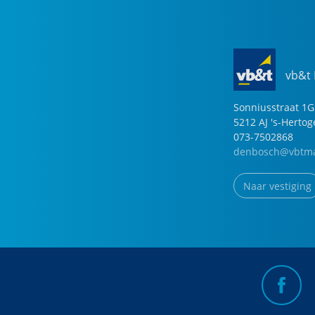
vb&t
Sonniusstraat
1
G
5212 AJ
's-Herto
073-7502868
denbosch@vbtma
Naar vestiging