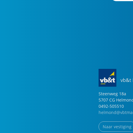
vb&t
Steenweg
18
a
5707 CG
Helmon
0492-505510
helmond@vbtmak
Naar vestiging