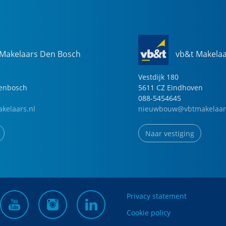
 Makelaars Den Bosch
vb&t Makela
Vestdijk
180
genbosch
5611 CZ
Eindhoven
088-5454645
kelaars.nl
nieuwbouw@vbtmakelaar
Naar vestiging
Privacy statement
Cookie policy