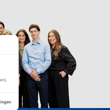
en).
lingen