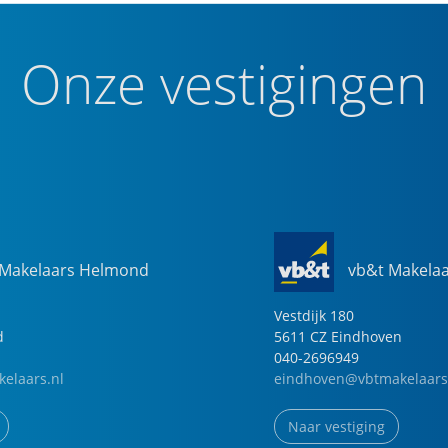
Onze vestigingen
 Makelaars Helmond
vb&t Makela
Vestdijk
180
d
5611 CZ
Eindhoven
040-2696949
elaars.nl
eindhoven@vbtmakelaars
Naar vestiging