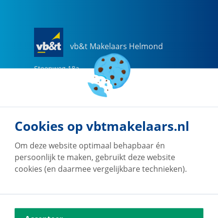
vb&t Makelaars Helmond
Steenweg
18
a
5707 CG
Helmond
0492-505510
helmond@vbtmakelaars.nl
Cookies op vbtmakelaars.nl
Naar vestiging
Om deze website optimaal behapbaar én
persoonlijk te maken, gebruikt deze website
cookies (en daarmee vergelijkbare technieken).
vb&t Makelaars Eindhoven
Vestdijk
180
5611 CZ
Eindhoven