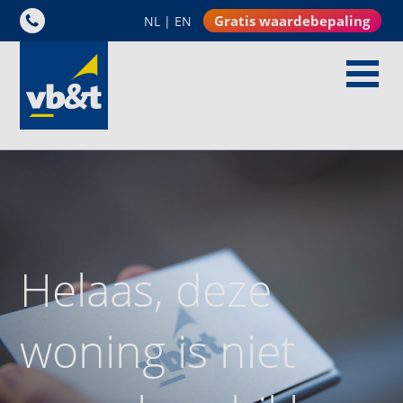
Gratis waardebepaling
NL
|
EN
Helaas, deze
woning is niet