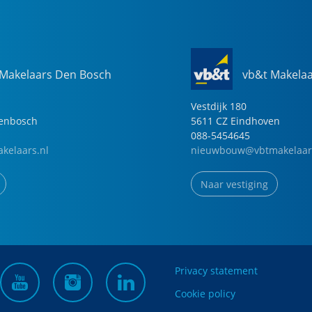
 Makelaars Den Bosch
vb&t Makela
Vestdijk
180
genbosch
5611 CZ
Eindhoven
088-5454645
kelaars.nl
nieuwbouw@vbtmakelaar
Naar vestiging
Privacy statement
Cookie policy