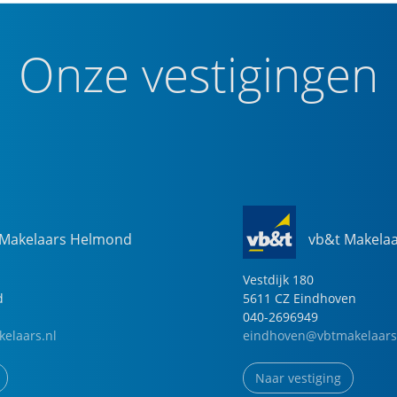
Onze vestigingen
 Makelaars Helmond
vb&t Makela
Vestdijk
180
d
5611 CZ
Eindhoven
040-2696949
elaars.nl
eindhoven@vbtmakelaars
Naar vestiging