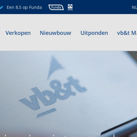
Een 8,5 op Funda
N
Verkopen
Nieuwbouw
Uitponden
vb&t M