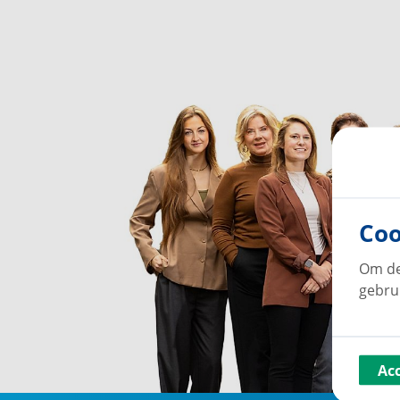
Coo
Om de
gebru
Ac