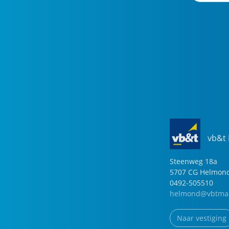
vb&t
Steenweg
18
a
5707 CG
Helmon
0492-505510
helmond@vbtmak
Naar vestiging