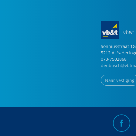
vb&t
Sonniusstraat
1
G
5212 AJ
's-Herto
073-7502868
denbosch@vbtma
Naar vestiging