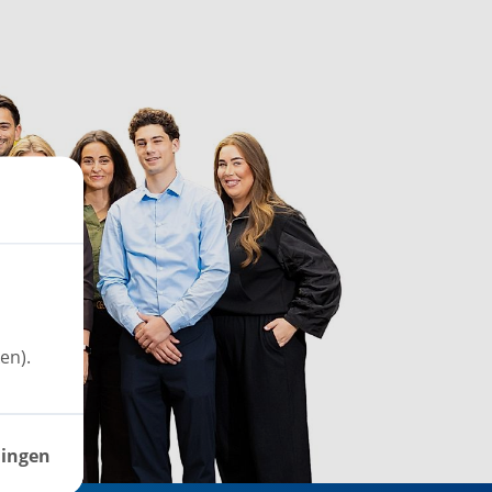
en).
lingen