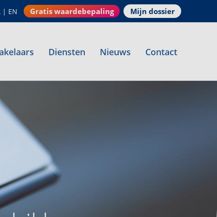
Gratis waardebepaling
Mijn dossier
L
|
EN
akelaars
Diensten
Nieuws
Contact