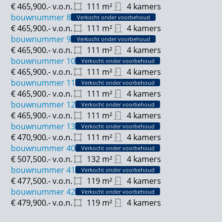
€ 465,900.-
v.o.n.
111
m²
4 kamers
bouwnummer 8
Verkocht onder voorbehoud
€ 465,900.-
v.o.n.
111
m²
4 kamers
bouwnummer 9
Verkocht onder voorbehoud
€ 465,900.-
v.o.n.
111
m²
4 kamers
bouwnummer 10
Verkocht onder voorbehoud
€ 465,900.-
v.o.n.
111
m²
4 kamers
bouwnummer 11
Verkocht onder voorbehoud
€ 465,900.-
v.o.n.
111
m²
4 kamers
bouwnummer 12
Verkocht onder voorbehoud
€ 465,900.-
v.o.n.
111
m²
4 kamers
bouwnummer 13
Verkocht onder voorbehoud
€ 470,900.-
v.o.n.
111
m²
4 kamers
bouwnummer 40
Verkocht onder voorbehoud
€ 507,500.-
v.o.n.
132
m²
4 kamers
bouwnummer 41
Verkocht onder voorbehoud
€ 477,500.-
v.o.n.
119
m²
4 kamers
bouwnummer 42
Verkocht onder voorbehoud
€ 479,900.-
v.o.n.
119
m²
4 kamers