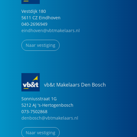
Vestdijk
180
5611 CZ
Eindhoven
040-2696949
eindhoven@vbtmakelaars.nl
Naar vestiging
vb&t Makelaars Den Bosch
Sonniusstraat
1
G
5212 AJ
's-Hertogenbosch
073-7502868
denbosch@vbtmakelaars.nl
Naar vestiging