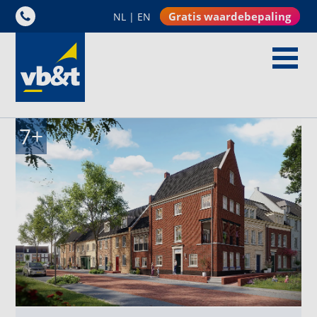
Gratis waardebepaling
NL
|
EN
7
+