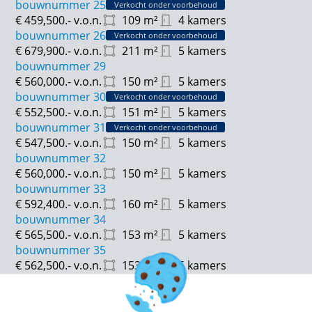
bouwnummer 25
Verkocht onder voorbehoud
€ 459,500.-
v.o.n.
109
m²
4 kamers
Gebruiksoppervlakte: van ca. 109 tot 137 m²
bouwnummer 26
Verkocht onder voorbehoud
€ 679,900.-
v.o.n.
211
m²
5 kamers
Inhoud: van ca. 423 tot 524 m³
bouwnummer 29
€ 560,000.-
v.o.n.
150
m²
5 kamers
Tuinligging:
bouwnummer 30
Verkocht onder voorbehoud
Noordoost: 20 – 21 – 22 – 23 – 24 – 25
€ 552,500.-
v.o.n.
151
m²
5 kamers
Oost: 15 – 16 – 17 – 18
bouwnummer 31
Verkocht onder voorbehoud
West: 27 – 28
€ 547,500.-
v.o.n.
150
m²
5 kamers
Zuid: 1 - 2 - 3 - 4 - 5 - 6 - 7 - 8 - 9 - 10 - 11 - 12 - 13 - 14
bouwnummer 32
€ 560,000.-
v.o.n.
150
m²
5 kamers
bouwnummer 33
€ 592,400.-
v.o.n.
160
m²
5 kamers
bouwnummer 34
€ 565,500.-
v.o.n.
153
m²
5 kamers
bouwnummer 35
€ 562,500.-
v.o.n.
153
m²
5 kamers
bouwnummer 36
Verkocht onder voorbehoud
€ 555,900.-
v.o.n.
151
m²
5 kamers
bouwnummer 37