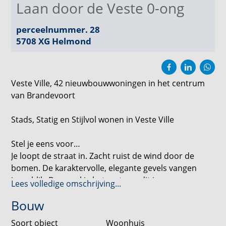
Laan door de Veste 0-ong
perceelnummer. 28
5708 XG
Helmond
Veste Ville, 42 nieuwbouwwoningen in het centrum
van Brandevoort
Stads, Statig en Stijlvol wonen in Veste Ville
Stel je eens voor…
Je loopt de straat in. Zacht ruist de wind door de
bomen. De karaktervolle, elegante gevels vangen
jouw blik. Dan voel je het meteen: dit is geen gewone
Lees volledige omschrijving...
buurt. Dit is Veste Ville.
Bouw
In dit bijzondere nieuwbouwproject, op steenworp
Soort object
Woonhuis