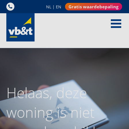
Gratis waardebepaling
NL
|
EN
Helaas, deze
woning is niet