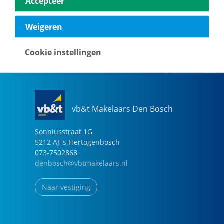
Accepteer
040-2696949
eindhoven@vbtmakelaars.nl
Weigeren
Naar vestiging
Cookie instellingen
vb&t Makelaars Den Bosch
Sonniusstraat
1
G
5212 AJ
's-Hertogenbosch
073-7502868
denbosch@vbtmakelaars.nl
Naar vestiging