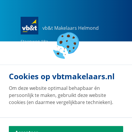
vb&t Makelaars Helmond
Steenweg
18
a
5707 CG
Helmond
0492-505510
helmond@vbtmakelaars.nl
Cookies op vbtmakelaars.nl
Naar vestiging
Om deze website optimaal behapbaar én
persoonlijk te maken, gebruikt deze website
cookies (en daarmee vergelijkbare technieken).
vb&t Makelaars Eindhoven
Vestdijk
180
5611 CZ
Eindhoven