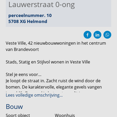
Lauwerstraat 0-ong
perceelnummer. 10
5708 XG
Helmond
Veste Ville, 42 nieuwbouwwoningen in het centrum
van Brandevoort
Stads, Statig en Stijlvol wonen in Veste Ville
Stel je eens voor…
Je loopt de straat in. Zacht ruist de wind door de
bomen. De karaktervolle, elegante gevels vangen
jouw blik. Dan voel je het meteen: dit is geen gewone
Lees volledige omschrijving...
buurt. Dit is Veste Ville.
Bouw
In dit bijzondere nieuwbouwproject, op steenworp
Soort object
Woonhuis