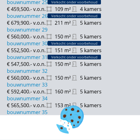
bouwnummer 25
Verkocht onder voorbehoud
€ 459,500.-
v.o.n.
109
m²
4 kamers
Gebruiksoppervlakte: van ca. 109 tot 137 m²
bouwnummer 26
Verkocht onder voorbehoud
€ 679,900.-
v.o.n.
211
m²
5 kamers
Inhoud: van ca. 423 tot 524 m³
bouwnummer 29
€ 560,000.-
v.o.n.
150
m²
5 kamers
Tuinligging:
bouwnummer 30
Verkocht onder voorbehoud
Noordoost: 20 – 21 – 22 – 23 – 24 – 25
€ 552,500.-
v.o.n.
151
m²
5 kamers
Oost: 15 – 16 – 17 – 18
bouwnummer 31
Verkocht onder voorbehoud
West: 27 – 28
€ 547,500.-
v.o.n.
150
m²
5 kamers
Zuid: 1 - 2 - 3 - 4 - 5 - 6 - 7 - 8 - 9 - 10 - 11 - 12 - 13 - 14
bouwnummer 32
€ 560,000.-
v.o.n.
150
m²
5 kamers
bouwnummer 33
€ 592,400.-
v.o.n.
160
m²
5 kamers
bouwnummer 34
€ 565,500.-
v.o.n.
153
m²
5 kamers
bouwnummer 35
€ 562,500.-
v.o.n.
153
m²
5 kamers
bouwnummer 36
Verkocht onder voorbehoud
€ 555,900.-
v.o.n.
151
m²
5 kamers
bouwnummer 37