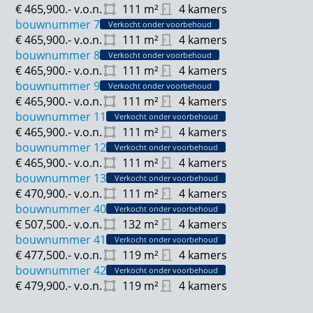
€ 465,900.-
v.o.n.
111
m²
4 kamers
bouwnummer 7
Verkocht onder voorbehoud
€ 465,900.-
v.o.n.
111
m²
4 kamers
bouwnummer 8
Verkocht onder voorbehoud
€ 465,900.-
v.o.n.
111
m²
4 kamers
bouwnummer 9
Verkocht onder voorbehoud
€ 465,900.-
v.o.n.
111
m²
4 kamers
bouwnummer 11
Verkocht onder voorbehoud
€ 465,900.-
v.o.n.
111
m²
4 kamers
bouwnummer 12
Verkocht onder voorbehoud
€ 465,900.-
v.o.n.
111
m²
4 kamers
bouwnummer 13
Verkocht onder voorbehoud
€ 470,900.-
v.o.n.
111
m²
4 kamers
bouwnummer 40
Verkocht onder voorbehoud
€ 507,500.-
v.o.n.
132
m²
4 kamers
bouwnummer 41
Verkocht onder voorbehoud
€ 477,500.-
v.o.n.
119
m²
4 kamers
bouwnummer 42
Verkocht onder voorbehoud
€ 479,900.-
v.o.n.
119
m²
4 kamers