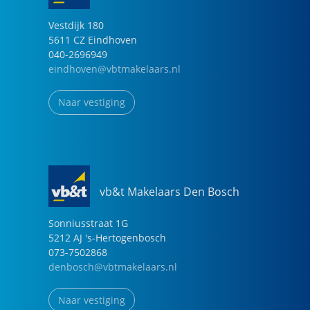
Vestdijk
180
5611 CZ
Eindhoven
040-2696949
eindhoven@vbtmakelaars.nl
Naar vestiging
vb&t Makelaars Den Bosch
Sonniusstraat
1
G
5212 AJ
's-Hertogenbosch
073-7502868
denbosch@vbtmakelaars.nl
Naar vestiging