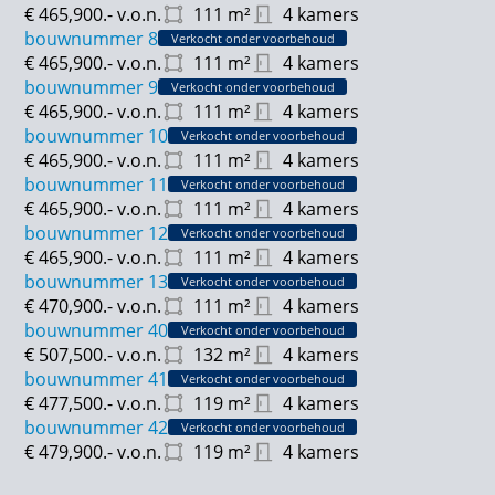
€ 465,900.-
v.o.n.
111
m²
4 kamers
bouwnummer 8
Verkocht onder voorbehoud
€ 465,900.-
v.o.n.
111
m²
4 kamers
bouwnummer 9
Verkocht onder voorbehoud
€ 465,900.-
v.o.n.
111
m²
4 kamers
bouwnummer 10
Verkocht onder voorbehoud
€ 465,900.-
v.o.n.
111
m²
4 kamers
bouwnummer 11
Verkocht onder voorbehoud
€ 465,900.-
v.o.n.
111
m²
4 kamers
bouwnummer 12
Verkocht onder voorbehoud
€ 465,900.-
v.o.n.
111
m²
4 kamers
bouwnummer 13
Verkocht onder voorbehoud
€ 470,900.-
v.o.n.
111
m²
4 kamers
bouwnummer 40
Verkocht onder voorbehoud
€ 507,500.-
v.o.n.
132
m²
4 kamers
bouwnummer 41
Verkocht onder voorbehoud
€ 477,500.-
v.o.n.
119
m²
4 kamers
bouwnummer 42
Verkocht onder voorbehoud
€ 479,900.-
v.o.n.
119
m²
4 kamers