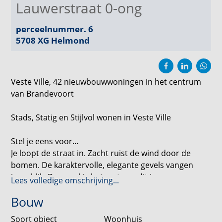
Lauwerstraat 0-ong
perceelnummer. 6
5708 XG
Helmond
Veste Ville, 42 nieuwbouwwoningen in het centrum
van Brandevoort
Stads, Statig en Stijlvol wonen in Veste Ville
Stel je eens voor…
Je loopt de straat in. Zacht ruist de wind door de
bomen. De karaktervolle, elegante gevels vangen
jouw blik. Dan voel je het meteen: dit is geen gewone
Lees volledige omschrijving...
buurt. Dit is Veste Ville.
Bouw
In dit bijzondere nieuwbouwproject, op steenworp
Soort object
Woonhuis