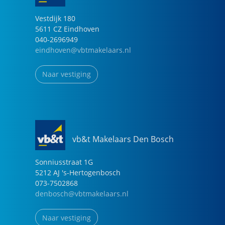
Vestdijk
180
5611 CZ
Eindhoven
040-2696949
eindhoven@vbtmakelaars.nl
Naar vestiging
vb&t Makelaars Den Bosch
Sonniusstraat
1
G
5212 AJ
's-Hertogenbosch
073-7502868
denbosch@vbtmakelaars.nl
Naar vestiging