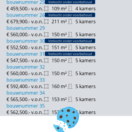
bouwnummer 25
Verkocht onder voorbehoud
€ 459,500.-
v.o.n.
109
m²
4 kamers
Gebruiksoppervlakte: van ca. 109 tot 137 m²
bouwnummer 26
Verkocht onder voorbehoud
€ 679,900.-
v.o.n.
211
m²
5 kamers
Inhoud: van ca. 423 tot 524 m³
bouwnummer 29
€ 560,000.-
v.o.n.
150
m²
5 kamers
Tuinligging:
bouwnummer 30
Verkocht onder voorbehoud
Noordoost: 20 – 21 – 22 – 23 – 24 – 25
€ 552,500.-
v.o.n.
151
m²
5 kamers
Oost: 15 – 16 – 17 – 18
bouwnummer 31
Verkocht onder voorbehoud
West: 27 – 28
€ 547,500.-
v.o.n.
150
m²
5 kamers
Zuid: 1 - 2 - 3 - 4 - 5 - 6 - 7 - 8 - 9 - 10 - 11 - 12 - 13 - 14
bouwnummer 32
€ 560,000.-
v.o.n.
150
m²
5 kamers
bouwnummer 33
€ 592,400.-
v.o.n.
160
m²
5 kamers
bouwnummer 34
€ 565,500.-
v.o.n.
153
m²
5 kamers
bouwnummer 35
€ 562,500.-
v.o.n.
153
m²
5 kamers
bouwnummer 36
Verkocht onder voorbehoud
€ 555,900.-
v.o.n.
151
m²
5 kamers
bouwnummer 37