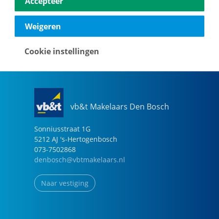
Accepteer
040-2696949
eindhoven@vbtmakelaars.nl
Weigeren
Naar vestiging
Cookie instellingen
vb&t Makelaars Den Bosch
Sonniusstraat
1
G
5212 AJ
's-Hertogenbosch
073-7502868
denbosch@vbtmakelaars.nl
Naar vestiging