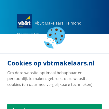
vb&t Makelaars Helmond
Steenweg
18
a
5707 CG
Helmond
0492-505510
helmond@vbtmakelaars.nl
Cookies op vbtmakelaars.nl
Naar vestiging
Om deze website optimaal behapbaar én
persoonlijk te maken, gebruikt deze website
cookies (en daarmee vergelijkbare technieken).
vb&t Makelaars Eindhoven
Vestdijk
180
5611 CZ
Eindhoven