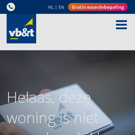
Gratis waardebepaling
NL
|
EN
Helaas, deze
woning is niet