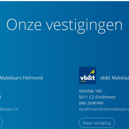
Onze vestigingen
 Makelaars Helmond
vb&t Makela
Vestdijk
180
d
5611 CZ
Eindhoven
040-2696949
elaars.nl
eindhoven@vbtmakelaars
Naar vestiging