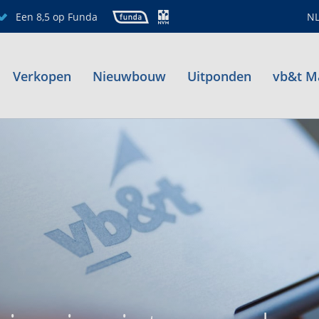
Een 8,5 op Funda
N
Verkopen
Nieuwbouw
Uitponden
vb&t M