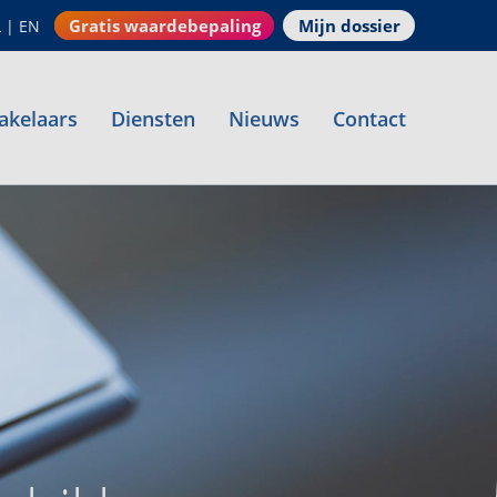
Gratis waardebepaling
Mijn dossier
L
|
EN
akelaars
Diensten
Nieuws
Contact