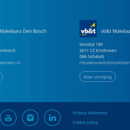
 Makelaars Den Bosch
vb&t Makela
Vestdijk
180
genbosch
5611 CZ
Eindhoven
088-5454645
kelaars.nl
nieuwbouw@vbtmakelaar
Naar vestiging
Privacy statement
Cookie policy