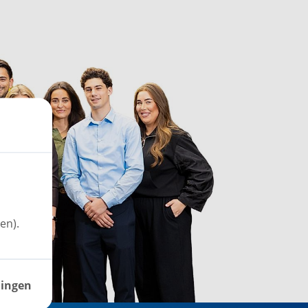
en).
lingen