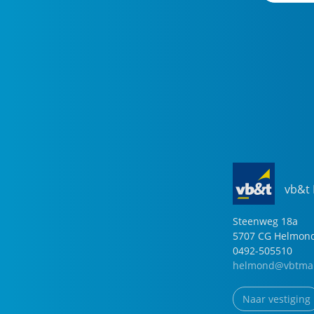
vb&t
Steenweg
18
a
5707 CG
Helmon
0492-505510
helmond@vbtmak
Naar vestiging