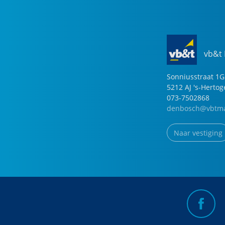
vb&t
Sonniusstraat
1
G
5212 AJ
's-Herto
073-7502868
denbosch@vbtma
Naar vestiging