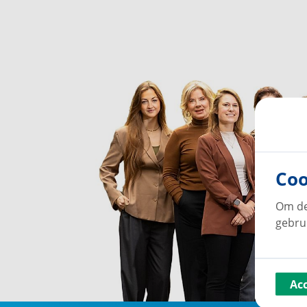
Coo
Om de
gebru
Ac