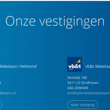
Onze vestigingen
 Makelaars Helmond
vb&t Makela
Vestdijk
180
d
5611 CZ
Eindhoven
040-2696949
elaars.nl
eindhoven@vbtmakelaars
Naar vestiging