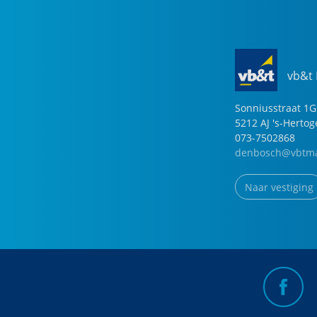
vb&t
Sonniusstraat
1
G
5212 AJ
's-Herto
073-7502868
denbosch@vbtma
Naar vestiging