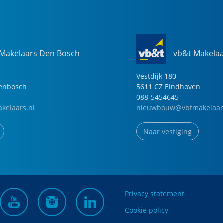
 Makelaars Den Bosch
vb&t Makela
Vestdijk
180
genbosch
5611 CZ
Eindhoven
088-5454645
kelaars.nl
nieuwbouw@vbtmakelaar
Naar vestiging
Privacy statement
Cookie policy