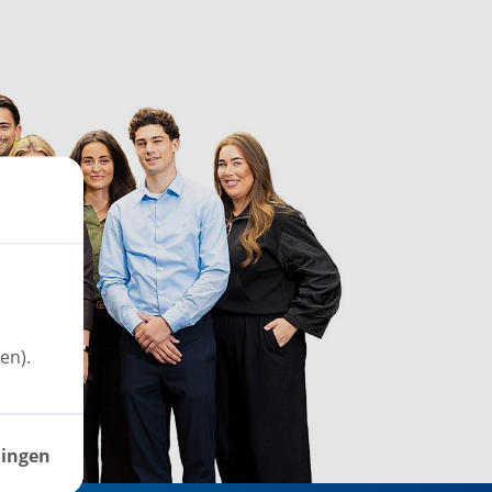
en).
lingen