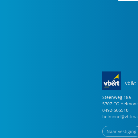
vb&t
Steenweg
18
a
5707 CG
Helmon
0492-505510
helmond@vbtmak
Naar vestiging