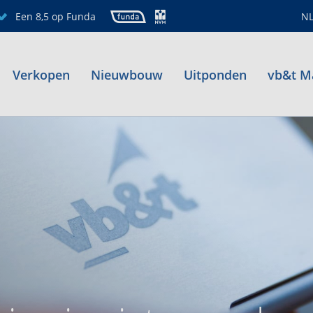
Een 8,5 op Funda
N
Verkopen
Nieuwbouw
Uitponden
vb&t M