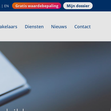
Gratis waardebepaling
Mijn dossier
L
|
EN
akelaars
Diensten
Nieuws
Contact