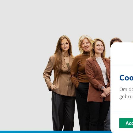
Coo
Om de
gebru
Ac