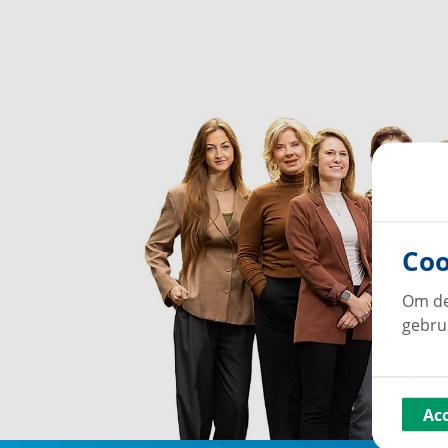
Coo
Om de
gebru
Ac