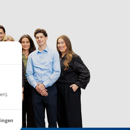
en).
lingen