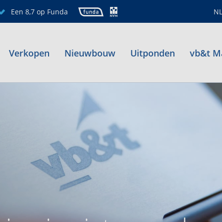
Een 8,7 op Funda
N
Verkopen
Nieuwbouw
Uitponden
vb&t M