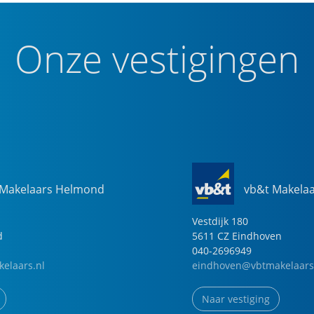
Onze vestigingen
 Makelaars Helmond
vb&t Makela
Vestdijk
180
d
5611 CZ
Eindhoven
040-2696949
elaars.nl
eindhoven@vbtmakelaars
Naar vestiging