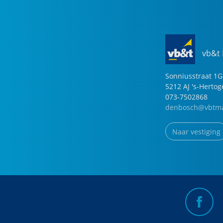
vb&t
Sonniusstraat
1
G
5212 AJ
's-Herto
073-7502868
denbosch@vbtma
Naar vestiging