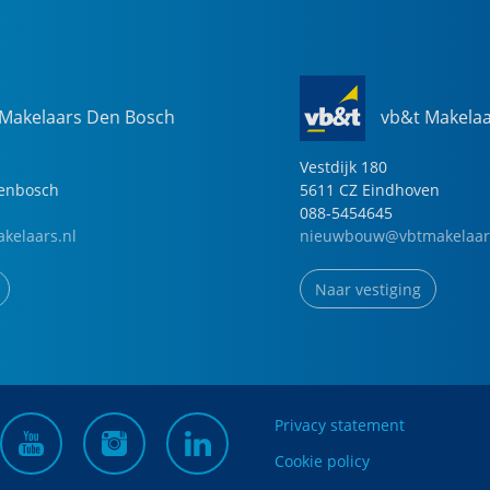
 Makelaars Den Bosch
vb&t Makela
Vestdijk
180
genbosch
5611 CZ
Eindhoven
088-5454645
kelaars.nl
nieuwbouw@vbtmakelaar
Naar vestiging
Privacy statement
Cookie policy