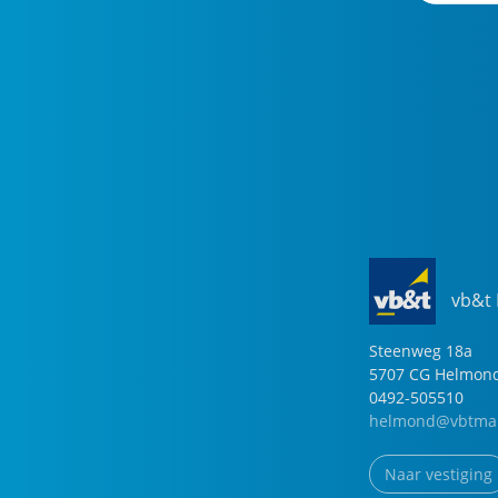
vb&t
Steenweg
18
a
5707 CG
Helmon
0492-505510
helmond@vbtmak
Naar vestiging