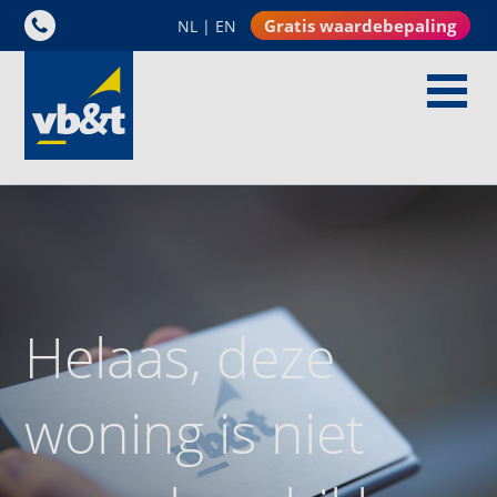
Gratis waardebepaling
NL
|
EN
Helaas, deze
woning is niet