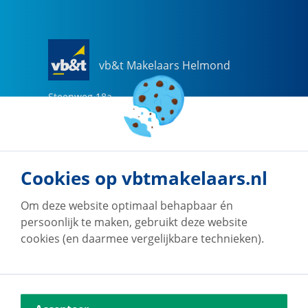
vb&t Makelaars Helmond
Steenweg
18
a
5707 CG
Helmond
0492-505510
helmond@vbtmakelaars.nl
Cookies op vbtmakelaars.nl
Naar vestiging
Om deze website optimaal behapbaar én
persoonlijk te maken, gebruikt deze website
cookies (en daarmee vergelijkbare technieken).
vb&t Makelaars Eindhoven
Vestdijk
180
5611 CZ
Eindhoven