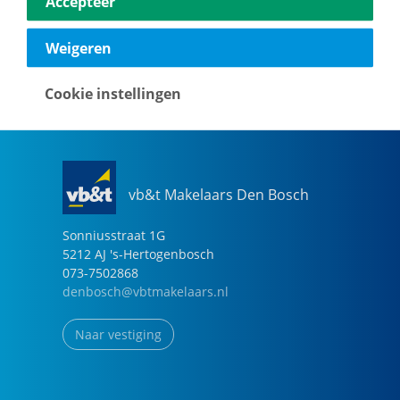
Accepteer
040-2696949
eindhoven@vbtmakelaars.nl
Weigeren
Naar vestiging
Cookie instellingen
vb&t Makelaars Den Bosch
Sonniusstraat
1
G
5212 AJ
's-Hertogenbosch
073-7502868
denbosch@vbtmakelaars.nl
Naar vestiging