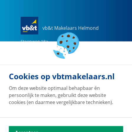
vb&t Makelaars Helmond
Steenweg
18
a
5707 CG
Helmond
0492-505510
helmond@vbtmakelaars.nl
Cookies op vbtmakelaars.nl
Naar vestiging
Om deze website optimaal behapbaar én
persoonlijk te maken, gebruikt deze website
cookies (en daarmee vergelijkbare technieken).
vb&t Makelaars Eindhoven
Vestdijk
180
5611 CZ
Eindhoven