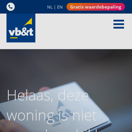
Gratis waardebepaling
NL
|
EN
Helaas, deze
woning is niet