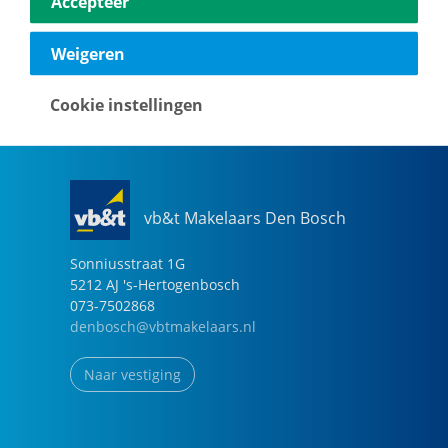
Accepteer
040-2696949
eindhoven@vbtmakelaars.nl
Weigeren
Naar vestiging
Cookie instellingen
vb&t Makelaars Den Bosch
Sonniusstraat
1
G
5212 AJ
's-Hertogenbosch
073-7502868
denbosch@vbtmakelaars.nl
Naar vestiging