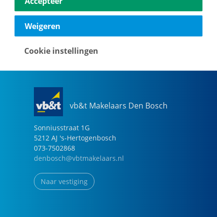
Accepteer
040-2696949
eindhoven@vbtmakelaars.nl
Weigeren
Naar vestiging
Cookie instellingen
vb&t Makelaars Den Bosch
Sonniusstraat
1
G
5212 AJ
's-Hertogenbosch
073-7502868
denbosch@vbtmakelaars.nl
Naar vestiging