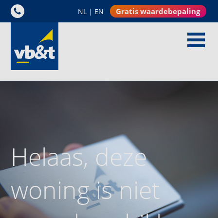
Gratis waardebepaling
NL
|
EN
Helaas, deze
woning is niet