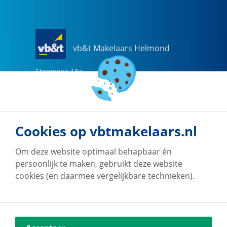
vb&t Makelaars Helmond
Steenweg
18
a
5707 CG
Helmond
0492-505510
helmond@vbtmakelaars.nl
Cookies op vbtmakelaars.nl
Naar vestiging
Om deze website optimaal behapbaar én
persoonlijk te maken, gebruikt deze website
cookies (en daarmee vergelijkbare technieken).
vb&t Makelaars Eindhoven
Vestdijk
180
5611 CZ
Eindhoven