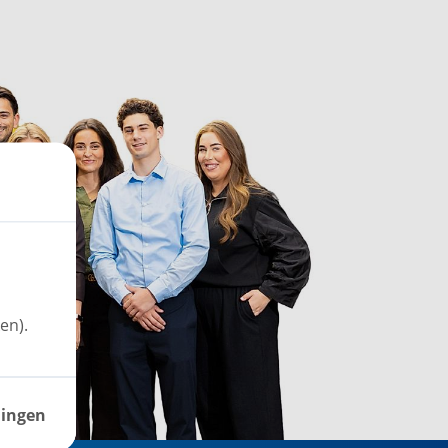
en).
lingen