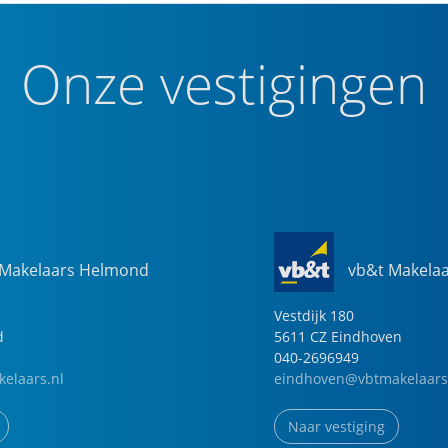
Onze vestigingen
 Makelaars Helmond
vb&t Makela
Vestdijk
180
d
5611 CZ
Eindhoven
040-2696949
elaars.nl
eindhoven@vbtmakelaars
Naar vestiging