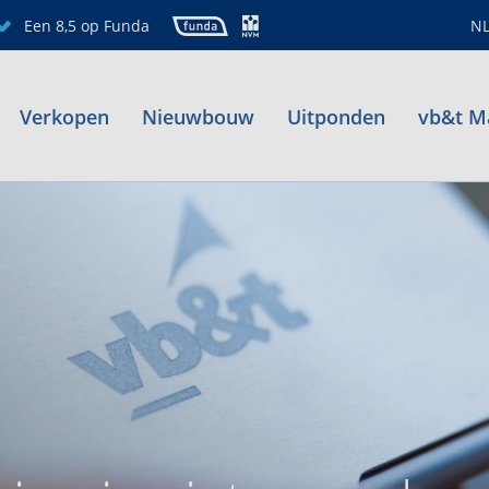
Een 8,5 op Funda
N
Verkopen
Nieuwbouw
Uitponden
vb&t M