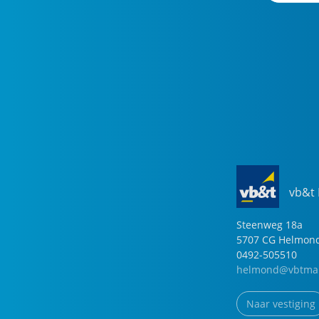
vb&t
Steenweg
18
a
5707 CG
Helmon
0492-505510
helmond@vbtmak
Naar vestiging