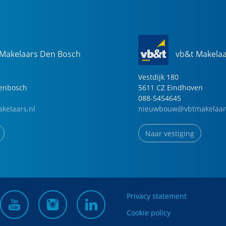
 Makelaars Den Bosch
vb&t Makela
Vestdijk
180
genbosch
5611 CZ
Eindhoven
088-5454645
kelaars.nl
nieuwbouw@vbtmakelaar
Naar vestiging
Privacy statement
Cookie policy