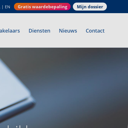
Gratis waardebepaling
Mijn dossier
L
|
EN
akelaars
Diensten
Nieuws
Contact