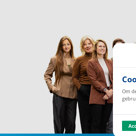
Coo
Om de
gebru
Ac