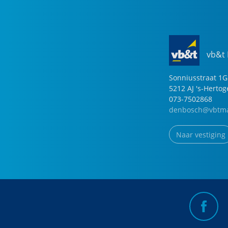
vb&t
Sonniusstraat
1
G
5212 AJ
's-Herto
073-7502868
denbosch@vbtma
Naar vestiging