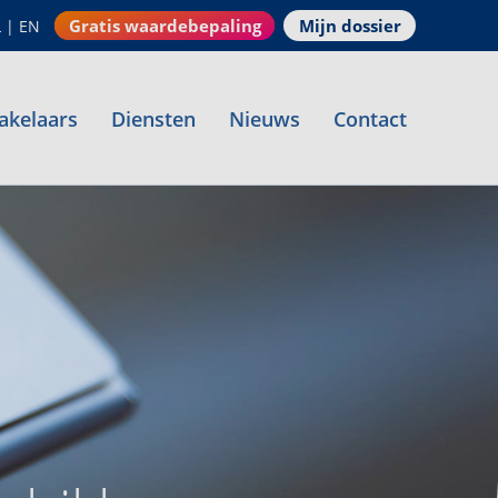
Gratis waardebepaling
Mijn dossier
L
|
EN
akelaars
Diensten
Nieuws
Contact