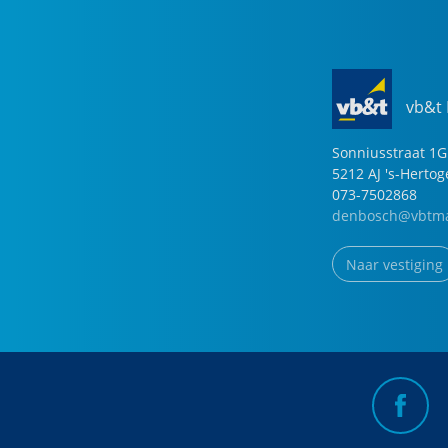
vb&t
Sonniusstraat
1
G
5212 AJ
's-Herto
073-7502868
denbosch@vbtma
Naar vestiging