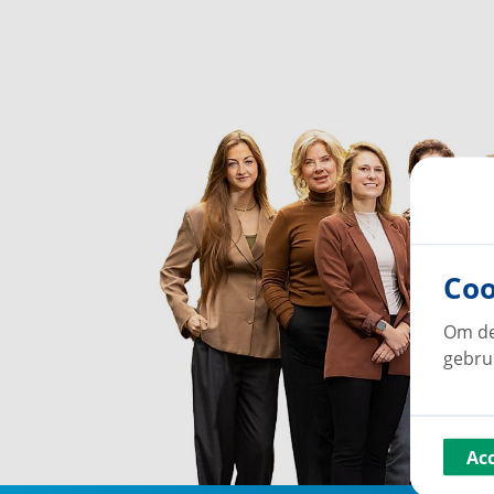
Coo
Om de
gebru
Ac