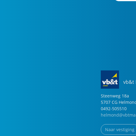
vb&t
Steenweg
18
a
5707 CG
Helmon
0492-505510
helmond@vbtmak
Naar vestiging