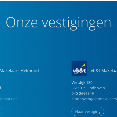
Onze vestigingen
 Makelaars Helmond
vb&t Makela
Vestdijk
180
d
5611 CZ
Eindhoven
040-2696949
elaars.nl
eindhoven@vbtmakelaars
Naar vestiging