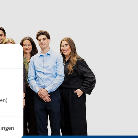
en).
lingen