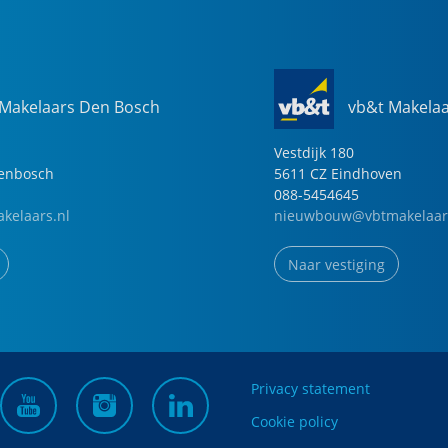
 Makelaars Den Bosch
vb&t Makela
Vestdijk
180
genbosch
5611 CZ
Eindhoven
088-5454645
kelaars.nl
nieuwbouw@vbtmakelaar
Naar vestiging
Privacy statement
Cookie policy