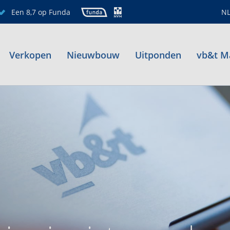
Een 8,7 op Funda
N
Verkopen
Nieuwbouw
Uitponden
vb&t M