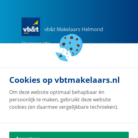
vb&t Makelaars Helmond
Steenweg
18
a
5707 CG
Helmond
0492-505510
helmond@vbtmakelaars.nl
Cookies op vbtmakelaars.nl
Naar vestiging
Om deze website optimaal behapbaar én
persoonlijk te maken, gebruikt deze website
cookies (en daarmee vergelijkbare technieken).
vb&t Makelaars Eindhoven
Vestdijk
180
5611 CZ
Eindhoven