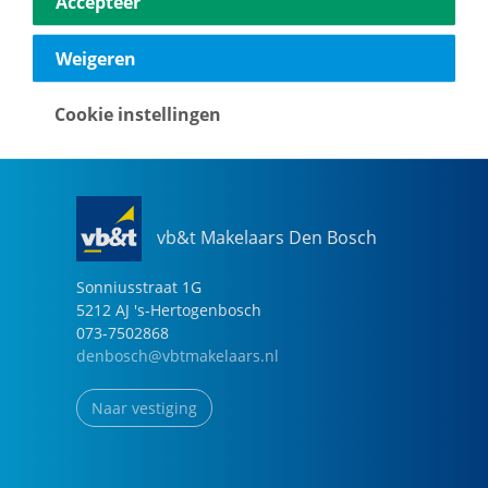
Accepteer
040-2696949
eindhoven@vbtmakelaars.nl
Weigeren
Naar vestiging
Cookie instellingen
vb&t Makelaars Den Bosch
Sonniusstraat
1
G
5212 AJ
's-Hertogenbosch
073-7502868
denbosch@vbtmakelaars.nl
Naar vestiging