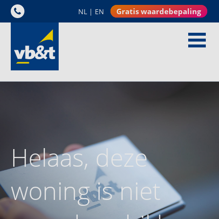
Gratis waardebepaling
NL
|
EN
Helaas, deze
woning is niet