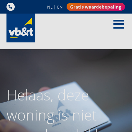
Gratis waardebepaling
NL
|
EN
Helaas, deze
woning is niet