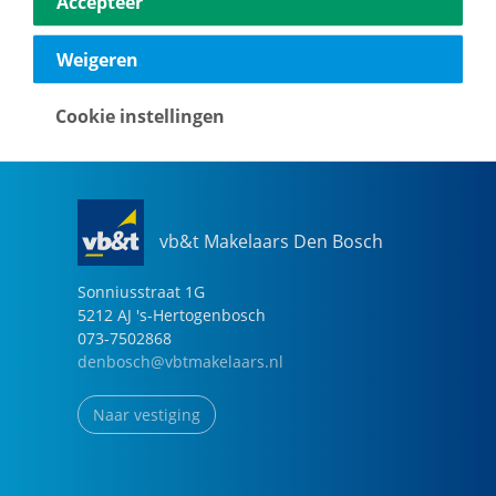
Accepteer
040-2696949
eindhoven@vbtmakelaars.nl
Weigeren
Naar vestiging
Cookie instellingen
vb&t Makelaars Den Bosch
Sonniusstraat
1
G
5212 AJ
's-Hertogenbosch
073-7502868
denbosch@vbtmakelaars.nl
Naar vestiging