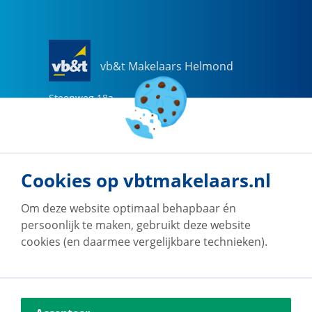
vb&t Makelaars Helmond
Steenweg
18
a
5707 CG
Helmond
0492-505510
helmond@vbtmakelaars.nl
Cookies op vbtmakelaars.nl
Naar vestiging
Om deze website optimaal behapbaar én
persoonlijk te maken, gebruikt deze website
cookies (en daarmee vergelijkbare technieken).
vb&t Makelaars Eindhoven
Vestdijk
180
5611 CZ
Eindhoven