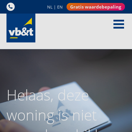
Gratis waardebepaling
NL
|
EN
Helaas, deze
woning is niet