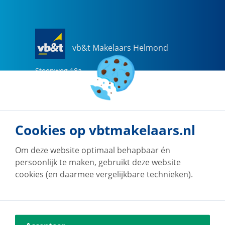
vb&t Makelaars Helmond
Steenweg
18
a
5707 CG
Helmond
0492-505510
helmond@vbtmakelaars.nl
Cookies op vbtmakelaars.nl
Naar vestiging
Om deze website optimaal behapbaar én
persoonlijk te maken, gebruikt deze website
cookies (en daarmee vergelijkbare technieken).
vb&t Makelaars Eindhoven
Vestdijk
180
5611 CZ
Eindhoven