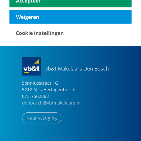
Accepteer
040-2696949
eindhoven@vbtmakelaars.nl
Weigeren
Naar vestiging
Cookie instellingen
vb&t Makelaars Den Bosch
Sonniusstraat
1
G
5212 AJ
's-Hertogenbosch
073-7502868
denbosch@vbtmakelaars.nl
Naar vestiging