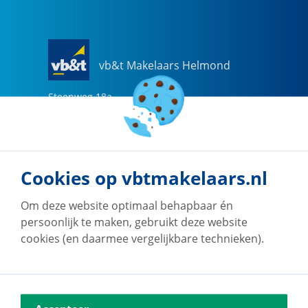
vb&t Makelaars Helmond
Steenweg
18
a
5707 CG
Helmond
0492-505510
helmond@vbtmakelaars.nl
Cookies op vbtmakelaars.nl
Naar vestiging
Om deze website optimaal behapbaar én
persoonlijk te maken, gebruikt deze website
cookies (en daarmee vergelijkbare technieken).
vb&t Makelaars Eindhoven
Vestdijk
180
5611 CZ
Eindhoven