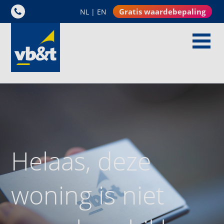
Gratis waardebepaling
NL
|
EN
Helaas, deze
woning is niet