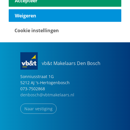
Accepteer
040-2696949
eindhoven@vbtmakelaars.nl
Weigeren
Naar vestiging
Cookie instellingen
vb&t Makelaars Den Bosch
Sonniusstraat
1
G
5212 AJ
's-Hertogenbosch
073-7502868
denbosch@vbtmakelaars.nl
Naar vestiging