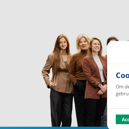
Coo
Om de
gebru
Ac