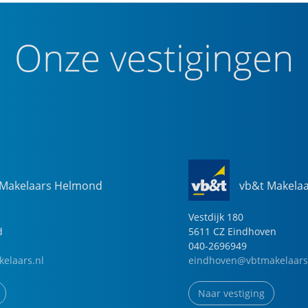
Onze vestigingen
 Makelaars Helmond
vb&t Makela
Vestdijk
180
d
5611 CZ
Eindhoven
040-2696949
elaars.nl
eindhoven@vbtmakelaars
Naar vestiging