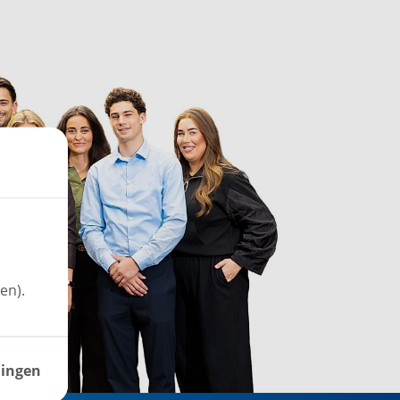
en).
lingen