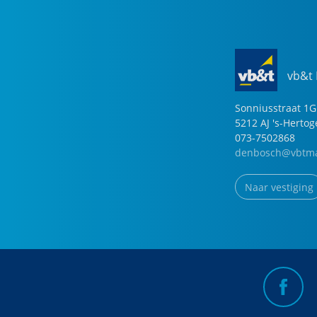
vb&t
Sonniusstraat
1
G
5212 AJ
's-Herto
073-7502868
denbosch@vbtma
Naar vestiging