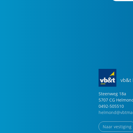
vb&t
Steenweg
18
a
5707 CG
Helmon
0492-505510
helmond@vbtmak
Naar vestiging