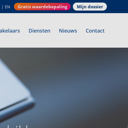
Gratis waardebepaling
Mijn dossier
L
|
EN
akelaars
Diensten
Nieuws
Contact