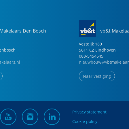
 Makelaars Den Bosch
vb&t Makela
Vestdijk
180
genbosch
5611 CZ
Eindhoven
088-5454645
kelaars.nl
nieuwbouw@vbtmakelaar
Naar vestiging
Privacy statement
Cookie policy