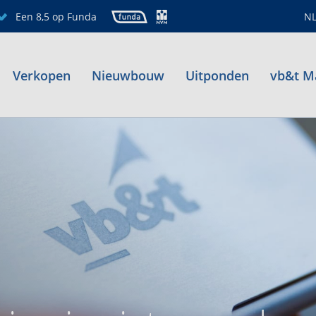
Een 8,5 op Funda
N
Verkopen
Nieuwbouw
Uitponden
vb&t M