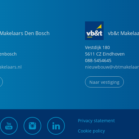
 Makelaars Den Bosch
vb&t Makela
Vestdijk
180
genbosch
5611 CZ
Eindhoven
088-5454645
kelaars.nl
nieuwbouw@vbtmakelaar
Naar vestiging
Privacy statement
Cookie policy