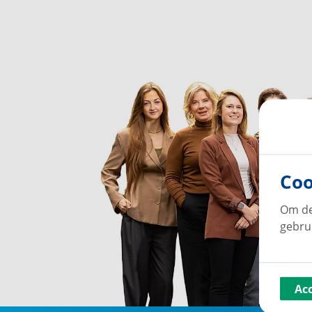
Coo
Om de
gebru
Ac