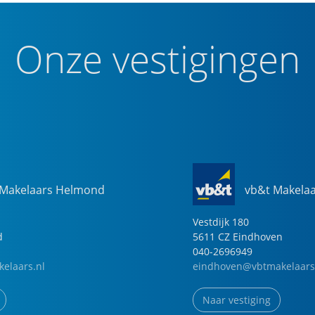
Onze vestigingen
 Makelaars Helmond
vb&t Makela
Vestdijk
180
d
5611 CZ
Eindhoven
040-2696949
elaars.nl
eindhoven@vbtmakelaars
Naar vestiging