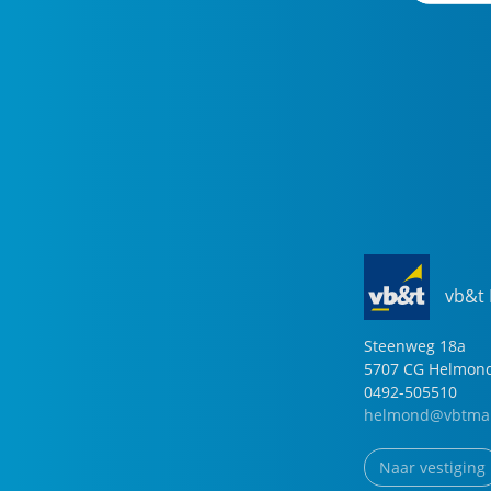
vb&t
Steenweg
18
a
5707 CG
Helmon
0492-505510
helmond@vbtmak
Naar vestiging