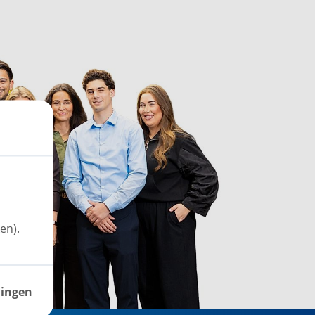
en).
lingen