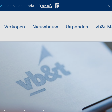
Een 8,5 op Funda
N
Verkopen
Nieuwbouw
Uitponden
vb&t M