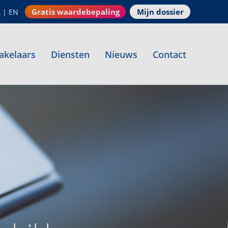
Gratis waardebepaling
Mijn dossier
L
|
EN
akelaars
Diensten
Nieuws
Contact