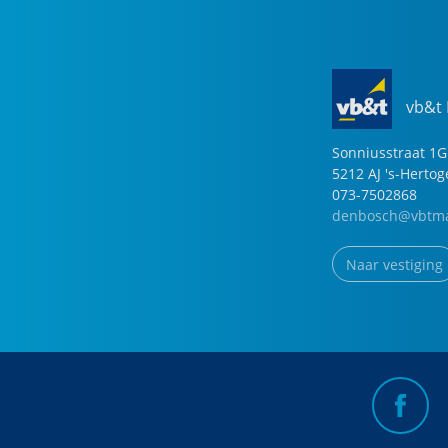
vb&t
Sonniusstraat
1
G
5212 AJ
's-Herto
073-7502868
denbosch@vbtma
Naar vestiging