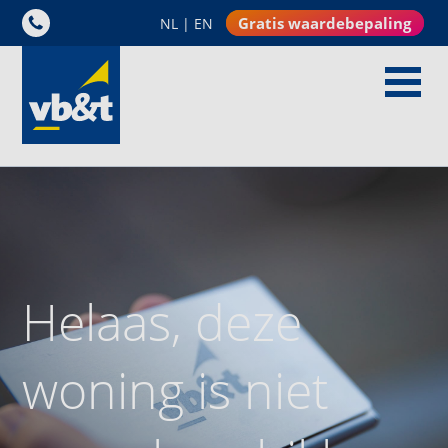
Gratis waardebepaling
NL
|
EN
Helaas, deze
woning is niet