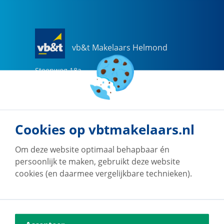
vb&t Makelaars Helmond
Steenweg
18
a
5707 CG
Helmond
0492-505510
helmond@vbtmakelaars.nl
Cookies op vbtmakelaars.nl
Naar vestiging
Om deze website optimaal behapbaar én
persoonlijk te maken, gebruikt deze website
cookies (en daarmee vergelijkbare technieken).
vb&t Makelaars Eindhoven
Vestdijk
180
5611 CZ
Eindhoven