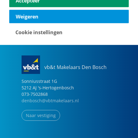
Accepteer
040-2696949
eindhoven@vbtmakelaars.nl
Weigeren
Naar vestiging
Cookie instellingen
vb&t Makelaars Den Bosch
Sonniusstraat
1
G
5212 AJ
's-Hertogenbosch
073-7502868
denbosch@vbtmakelaars.nl
Naar vestiging