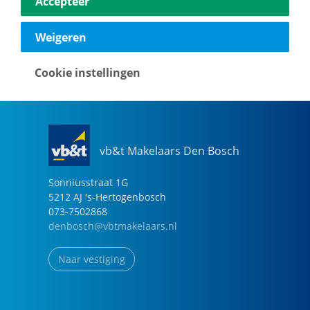
Accepteer
040-2696949
eindhoven@vbtmakelaars.nl
Weigeren
Naar vestiging
Cookie instellingen
vb&t Makelaars Den Bosch
Sonniusstraat
1
G
5212 AJ
's-Hertogenbosch
073-7502868
denbosch@vbtmakelaars.nl
Naar vestiging