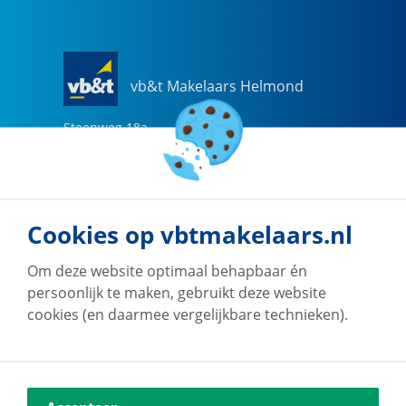
vb&t Makelaars Helmond
Steenweg
18
a
5707 CG
Helmond
0492-505510
helmond@vbtmakelaars.nl
Cookies op vbtmakelaars.nl
Naar vestiging
Om deze website optimaal behapbaar én
persoonlijk te maken, gebruikt deze website
cookies (en daarmee vergelijkbare technieken).
vb&t Makelaars Eindhoven
Vestdijk
180
5611 CZ
Eindhoven