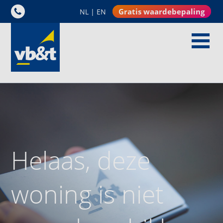
Gratis waardebepaling
NL
|
EN
Helaas, deze
woning is niet