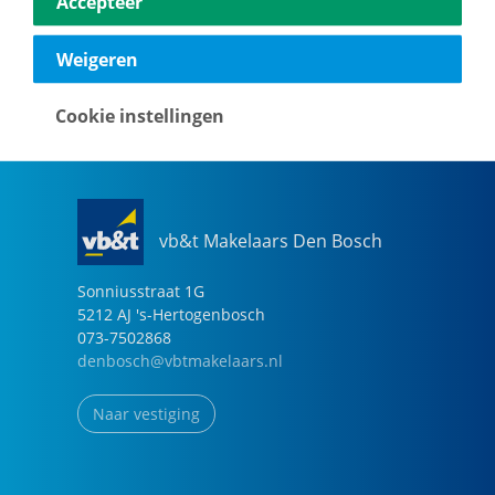
Accepteer
040-2696949
eindhoven@vbtmakelaars.nl
Weigeren
Naar vestiging
Cookie instellingen
vb&t Makelaars Den Bosch
Sonniusstraat
1
G
5212 AJ
's-Hertogenbosch
073-7502868
denbosch@vbtmakelaars.nl
Naar vestiging