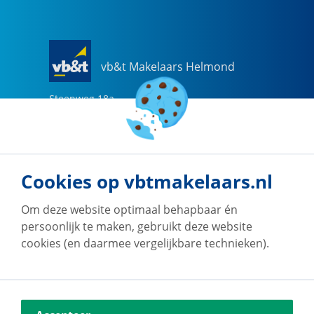
vb&t Makelaars Helmond
Steenweg
18
a
5707 CG
Helmond
0492-505510
helmond@vbtmakelaars.nl
Cookies op vbtmakelaars.nl
Naar vestiging
Om deze website optimaal behapbaar én
persoonlijk te maken, gebruikt deze website
cookies (en daarmee vergelijkbare technieken).
vb&t Makelaars Eindhoven
Vestdijk
180
5611 CZ
Eindhoven