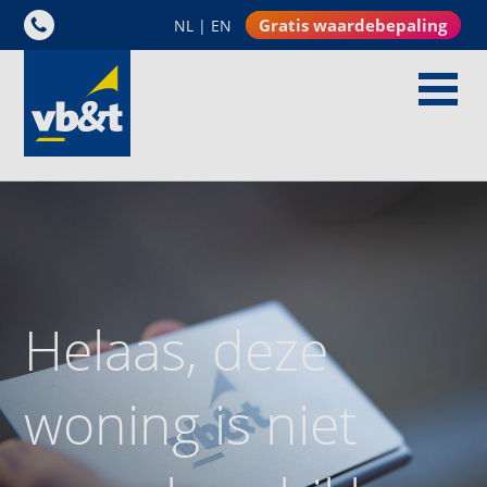
Gratis waardebepaling
NL
|
EN
Helaas, deze
woning is niet