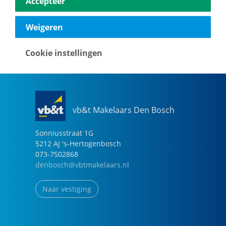
Accepteer
040-2696949
eindhoven@vbtmakelaars.nl
Weigeren
Naar vestiging
Cookie instellingen
vb&t Makelaars Den Bosch
Sonniusstraat
1
G
5212 AJ
's-Hertogenbosch
073-7502868
denbosch@vbtmakelaars.nl
Naar vestiging