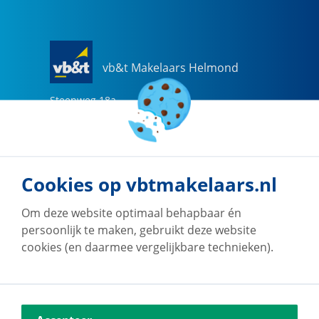
vb&t Makelaars Helmond
Steenweg
18
a
5707 CG
Helmond
0492-505510
helmond@vbtmakelaars.nl
Cookies op vbtmakelaars.nl
Naar vestiging
Om deze website optimaal behapbaar én
persoonlijk te maken, gebruikt deze website
cookies (en daarmee vergelijkbare technieken).
vb&t Makelaars Eindhoven
Vestdijk
180
5611 CZ
Eindhoven