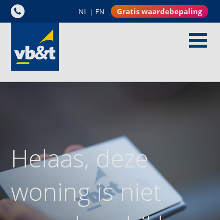
Gratis waardebepaling
NL
|
EN
Helaas, deze
woning is niet