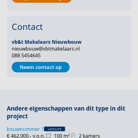
het plan essentieel.
Interesse?
Contact
Nieuwsgierig geworden naar dit prachtige project?
Neem dan contact op met ons verkoopteam!
vb&t Makelaars Nieuwbouw
nieuwbouw@vbtmakelaars.nl
088 5454645
Neem contact op
Andere eigenschappen van dit type in dit
project
bouwnummer 1
verkocht
€ 462,000.-
v.o.n.
100
m²
2 kamers