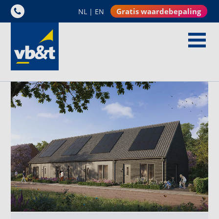
Gratis waardebepaling
NL
|
EN