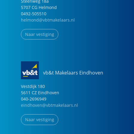
Steenweg
18
a
5707 CG
Helmond
0492-505510
helmond@vbtmakelaars.nl
Naar vestiging
vb&t Makelaars Eindhoven
Vestdijk
180
5611 CZ
Eindhoven
040-2696949
eindhoven@vbtmakelaars.nl
Naar vestiging