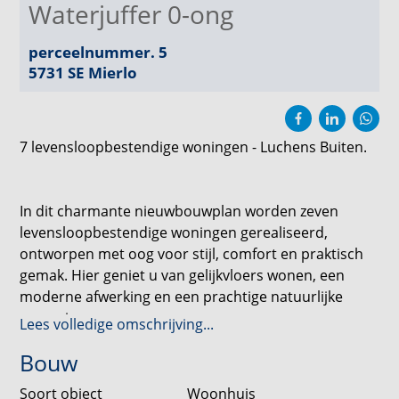
Waterjuffer 0-ong
perceelnummer. 5
5731 SE
Mierlo
7 levensloopbestendige woningen - Luchens Buiten.
In dit charmante nieuwbouwplan worden zeven
levensloopbestendige woningen gerealiseerd,
ontworpen met oog voor stijl, comfort en praktisch
gemak. Hier geniet u van gelijkvloers wonen, een
moderne afwerking en een prachtige natuurlijke
omgeving.
Lees volledige omschrijving...
Bouw
In Luchen laten we een frisse, hedendaagse vertaling
zien van oorspronkelijke en streekeigen
Soort object
Woonhuis