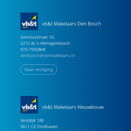
vb&t Makelaars Den Bosch
Sonniusstraat
1
G
5212 AJ
's-Hertogenbosch
073-7502868
denbosch@vbtmakelaars.nl
Naar vestiging
vb&t Makelaars Nieuwbouw
Vestdijk
180
5611 CZ
Eindhoven