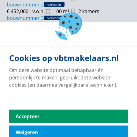
bouwnummer 2
verkocht
€ 452,000.-
v.o.n.
100
m²
2 kamers
bouwnummer 3
verkocht
€ 479,900.-
v.o.n.
100
m²
2 kamers
bouwnummer 4
verkocht
€ 479,900.-
v.o.n.
100
m²
2 kamers
bouwnummer 6
verkocht
€ 442,000.-
v.o.n.
100
m²
2 kamers
Cookies op vbtmakelaars.nl
bouwnummer 7
verkocht
€ 469,900.-
v.o.n.
100
m²
2 kamers
Om deze website optimaal behapbaar én
persoonlijk te maken, gebruikt deze website
cookies (en daarmee vergelijkbare technieken).
Accepteer
Weigeren