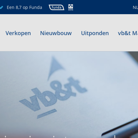
Een 8,7 op Funda
N
Verkopen
Nieuwbouw
Uitponden
vb&t M