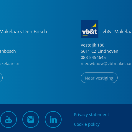
 Makelaars Den Bosch
vb&t Makela
Vestdijk
180
genbosch
5611 CZ
Eindhoven
088-5454645
kelaars.nl
nieuwbouw@vbtmakelaar
Naar vestiging
Privacy statement
Cookie policy