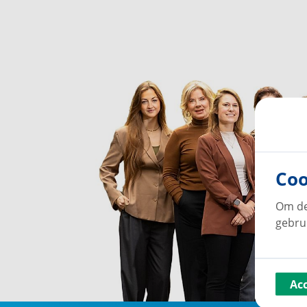
Coo
Om de
gebru
Ac