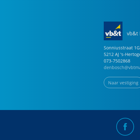
vb&t
Sonniusstraat
1
G
5212 AJ
's-Herto
073-7502868
denbosch@vbtma
Naar vestiging