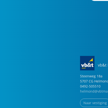
vb&t
Steenweg
18
a
5707 CG
Helmon
0492-505510
helmond@vbtmak
Naar vestiging