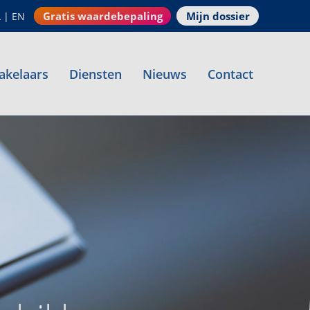
Gratis waardebepaling
Mijn dossier
L
|
EN
akelaars
Diensten
Nieuws
Contact