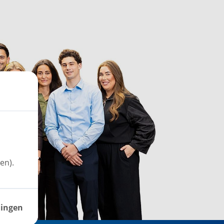
en).
lingen