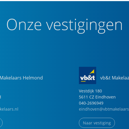
Onze vestigingen
 Makelaars Helmond
vb&t Makela
Vestdijk
180
d
5611 CZ
Eindhoven
040-2696949
elaars.nl
eindhoven@vbtmakelaars
Naar vestiging