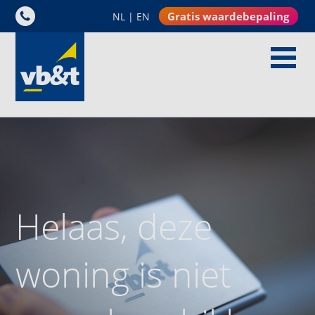
Gratis waardebepaling
NL
|
EN
Helaas, deze
woning is niet