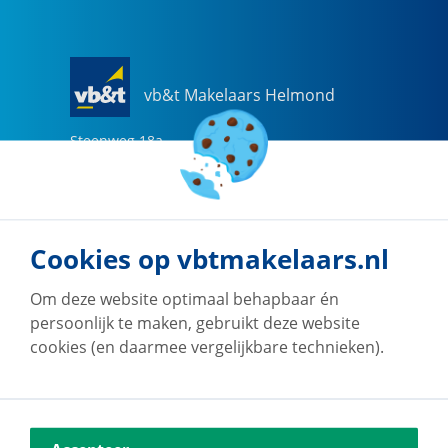
vb&t Makelaars Helmond
Steenweg
18
a
5707 CG
Helmond
0492-505510
helmond@vbtmakelaars.nl
Cookies op vbtmakelaars.nl
Naar vestiging
Om deze website optimaal behapbaar én
persoonlijk te maken, gebruikt deze website
cookies (en daarmee vergelijkbare technieken).
vb&t Makelaars Eindhoven
Vestdijk
180
5611 CZ
Eindhoven