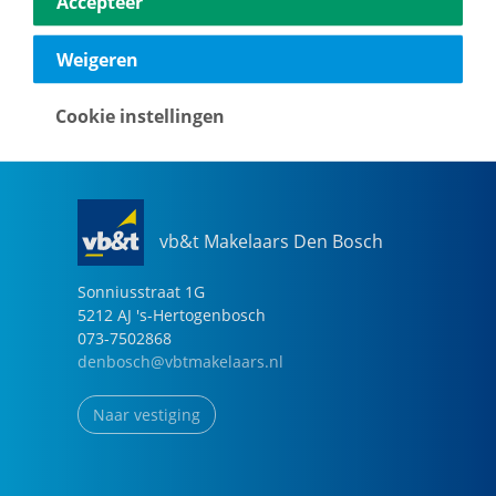
Accepteer
040-2696949
eindhoven@vbtmakelaars.nl
Weigeren
Naar vestiging
Cookie instellingen
vb&t Makelaars Den Bosch
Sonniusstraat
1
G
5212 AJ
's-Hertogenbosch
073-7502868
denbosch@vbtmakelaars.nl
Naar vestiging