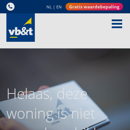
Gratis waardebepaling
NL
|
EN
Helaas, deze
woning is niet