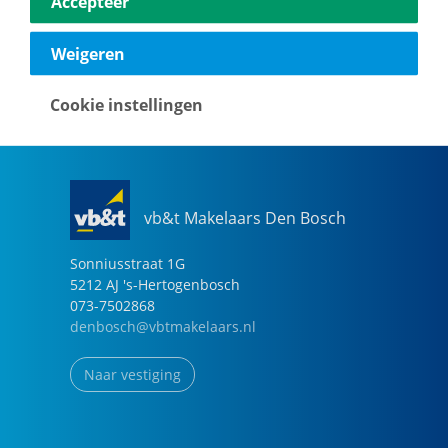
Accepteer
040-2696949
eindhoven@vbtmakelaars.nl
Weigeren
Naar vestiging
Cookie instellingen
vb&t Makelaars Den Bosch
Sonniusstraat
1
G
5212 AJ
's-Hertogenbosch
073-7502868
denbosch@vbtmakelaars.nl
Naar vestiging