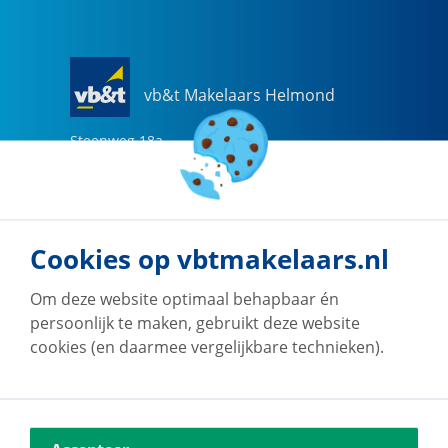
vb&t Makelaars Helmond
Steenweg
18
a
5707 CG
Helmond
0492-505510
helmond@vbtmakelaars.nl
Cookies op vbtmakelaars.nl
Naar vestiging
Om deze website optimaal behapbaar én
persoonlijk te maken, gebruikt deze website
cookies (en daarmee vergelijkbare technieken).
vb&t Makelaars Eindhoven
Vestdijk
180
5611 CZ
Eindhoven