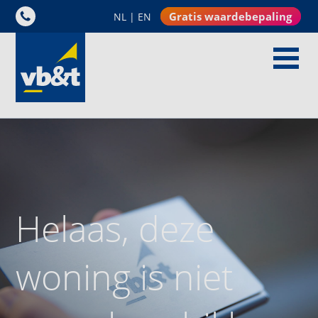
Gratis waardebepaling
NL
|
EN
Helaas, deze
woning is niet