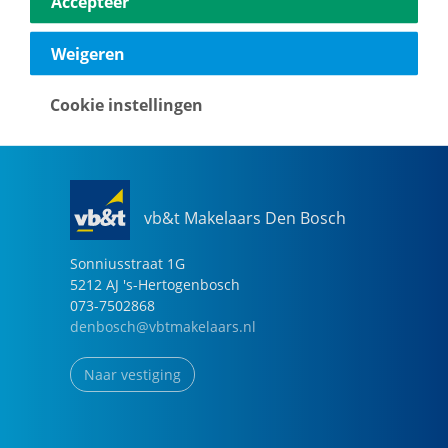
Accepteer
040-2696949
eindhoven@vbtmakelaars.nl
Weigeren
Naar vestiging
Cookie instellingen
vb&t Makelaars Den Bosch
Sonniusstraat
1
G
5212 AJ
's-Hertogenbosch
073-7502868
denbosch@vbtmakelaars.nl
Naar vestiging