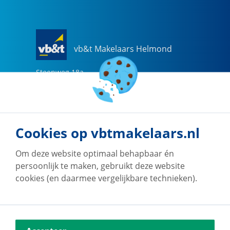
vb&t Makelaars Helmond
Steenweg
18
a
5707 CG
Helmond
0492-505510
helmond@vbtmakelaars.nl
Cookies op vbtmakelaars.nl
Naar vestiging
Om deze website optimaal behapbaar én
persoonlijk te maken, gebruikt deze website
cookies (en daarmee vergelijkbare technieken).
vb&t Makelaars Eindhoven
Vestdijk
180
5611 CZ
Eindhoven