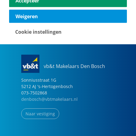
Accepteer
040-2696949
eindhoven@vbtmakelaars.nl
Weigeren
Naar vestiging
Cookie instellingen
vb&t Makelaars Den Bosch
Sonniusstraat
1
G
5212 AJ
's-Hertogenbosch
073-7502868
denbosch@vbtmakelaars.nl
Naar vestiging