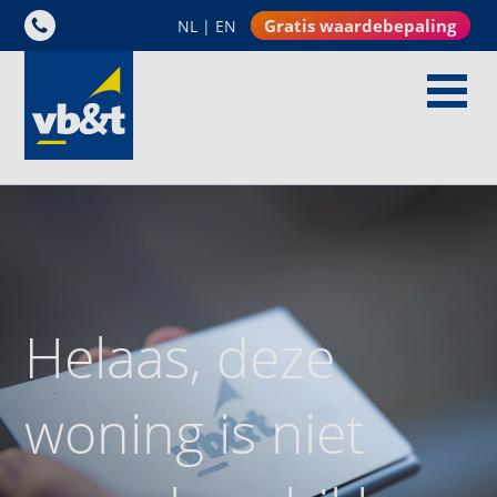
Gratis waardebepaling
NL
|
EN
Helaas, deze
woning is niet