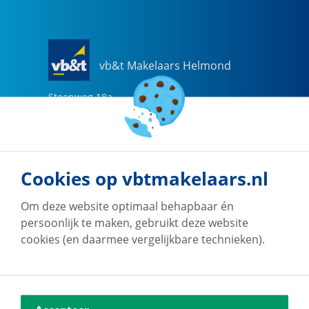
vb&t Makelaars Helmond
Steenweg
18
a
5707 CG
Helmond
0492-505510
helmond@vbtmakelaars.nl
Cookies op vbtmakelaars.nl
Naar vestiging
Om deze website optimaal behapbaar én
persoonlijk te maken, gebruikt deze website
cookies (en daarmee vergelijkbare technieken).
vb&t Makelaars Eindhoven
Vestdijk
180
5611 CZ
Eindhoven