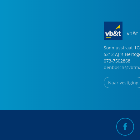
vb&t
Sonniusstraat
1
G
5212 AJ
's-Herto
073-7502868
denbosch@vbtma
Naar vestiging