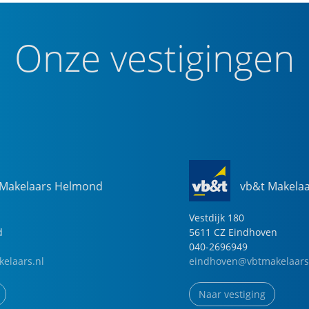
Onze vestigingen
 Makelaars Helmond
vb&t Makela
Vestdijk
180
d
5611 CZ
Eindhoven
040-2696949
elaars.nl
eindhoven@vbtmakelaars
Naar vestiging