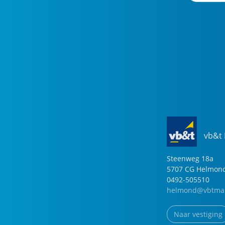
vb&t
Steenweg
18
a
5707 CG
Helmon
0492-505510
helmond@vbtmak
Naar vestiging