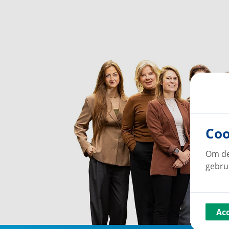
Coo
Om de
gebru
Ac