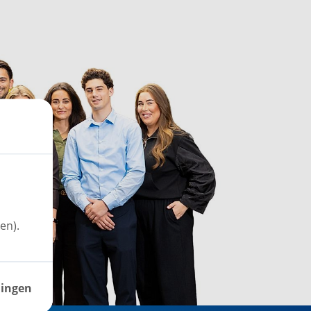
en).
lingen