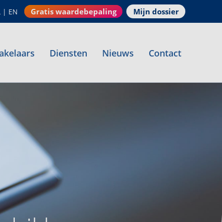
Gratis waardebepaling
Mijn dossier
L
|
EN
akelaars
Diensten
Nieuws
Contact