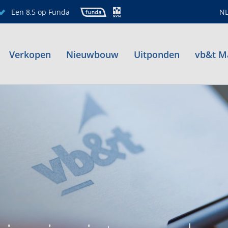
Een 8,5 op Funda
N
Verkopen
Nieuwbouw
Uitponden
vb&t M