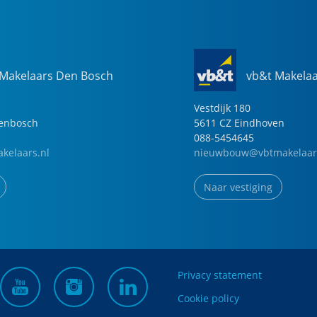
 Makelaars Den Bosch
vb&t Makela
Vestdijk
180
genbosch
5611 CZ
Eindhoven
088-5454645
kelaars.nl
nieuwbouw@vbtmakelaar
Naar vestiging
Privacy statement
Cookie policy