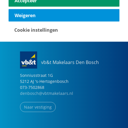
Accepteer
040-2696949
eindhoven@vbtmakelaars.nl
Weigeren
Naar vestiging
Cookie instellingen
vb&t Makelaars Den Bosch
Sonniusstraat
1
G
5212 AJ
's-Hertogenbosch
073-7502868
denbosch@vbtmakelaars.nl
Naar vestiging