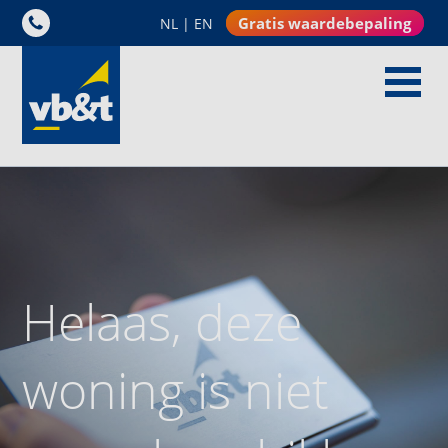
Gratis waardebepaling
NL
|
EN
Helaas, deze
woning is niet