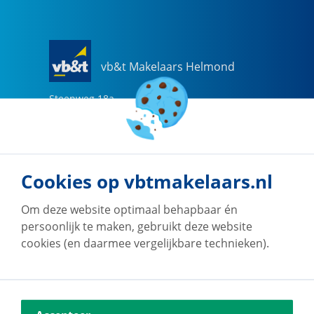
vb&t Makelaars Helmond
Steenweg
18
a
5707 CG
Helmond
0492-505510
helmond@vbtmakelaars.nl
Cookies op vbtmakelaars.nl
Naar vestiging
Om deze website optimaal behapbaar én
persoonlijk te maken, gebruikt deze website
cookies (en daarmee vergelijkbare technieken).
vb&t Makelaars Eindhoven
Vestdijk
180
5611 CZ
Eindhoven