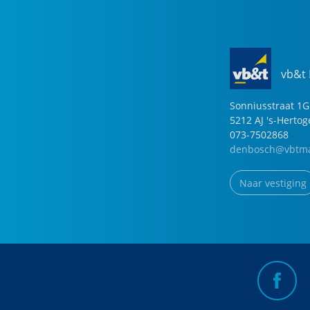
vb&t
Sonniusstraat
1
G
5212 AJ
's-Herto
073-7502868
denbosch@vbtma
Naar vestiging