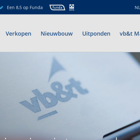
Een 8,5 op Funda
N
Verkopen
Nieuwbouw
Uitponden
vb&t M