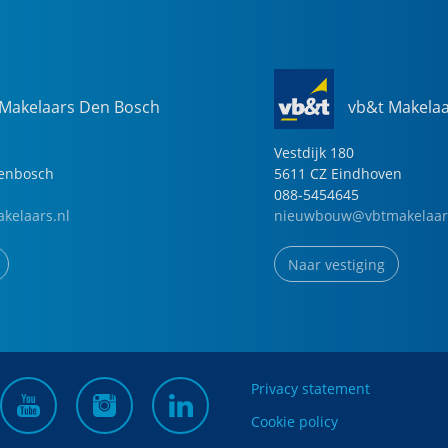
 Makelaars Den Bosch
vb&t Makela
Vestdijk
180
genbosch
5611 CZ
Eindhoven
088-5454645
kelaars.nl
nieuwbouw@vbtmakelaar
Naar vestiging
Privacy statement
Cookie policy