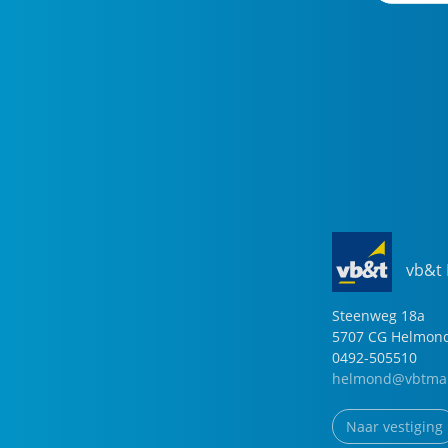
vb&t
Steenweg
18
a
5707 CG
Helmon
0492-505510
helmond@vbtmak
Naar vestiging