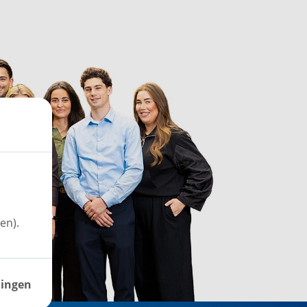
en).
lingen