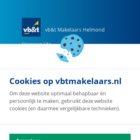
vb&t Makelaars Helmond
Steenweg
18
a
5707 CG
Helmond
0492-505510
helmond@vbtmakelaars.nl
Cookies op vbtmakelaars.nl
Naar vestiging
Om deze website optimaal behapbaar én
persoonlijk te maken, gebruikt deze website
cookies (en daarmee vergelijkbare technieken).
vb&t Makelaars Eindhoven
Vestdijk
180
5611 CZ
Eindhoven