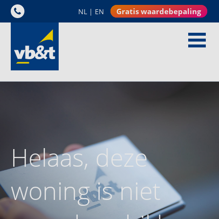
Gratis waardebepaling
NL
|
EN
Helaas, deze
woning is niet