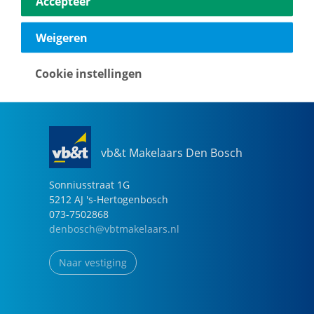
Accepteer
040-2696949
eindhoven@vbtmakelaars.nl
Weigeren
Naar vestiging
Cookie instellingen
vb&t Makelaars Den Bosch
Sonniusstraat
1
G
5212 AJ
's-Hertogenbosch
073-7502868
denbosch@vbtmakelaars.nl
Naar vestiging