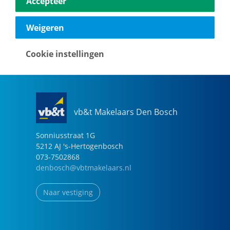
Accepteer
040-2696949
eindhoven@vbtmakelaars.nl
Weigeren
Naar vestiging
Cookie instellingen
vb&t Makelaars Den Bosch
Sonniusstraat
1
G
5212 AJ
's-Hertogenbosch
073-7502868
denbosch@vbtmakelaars.nl
Naar vestiging