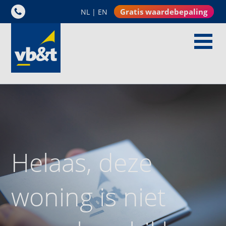
Gratis waardebepaling
NL
|
EN
Helaas, deze
woning is niet