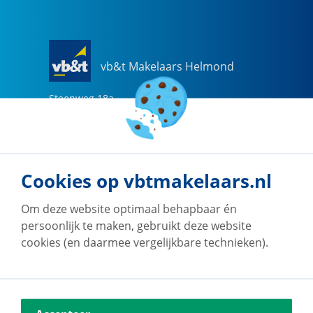
vb&t Makelaars Helmond
Steenweg
18
a
5707 CG
Helmond
0492-505510
helmond@vbtmakelaars.nl
Cookies op vbtmakelaars.nl
Naar vestiging
Om deze website optimaal behapbaar én
persoonlijk te maken, gebruikt deze website
cookies (en daarmee vergelijkbare technieken).
vb&t Makelaars Eindhoven
Vestdijk
180
5611 CZ
Eindhoven