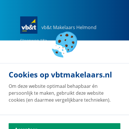
vb&t Makelaars Helmond
Steenweg
18
a
5707 CG
Helmond
0492-505510
helmond@vbtmakelaars.nl
Cookies op vbtmakelaars.nl
Naar vestiging
Om deze website optimaal behapbaar én
persoonlijk te maken, gebruikt deze website
cookies (en daarmee vergelijkbare technieken).
vb&t Makelaars Eindhoven
Vestdijk
180
5611 CZ
Eindhoven