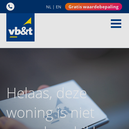
Gratis waardebepaling
NL
|
EN
Helaas, deze
woning is niet