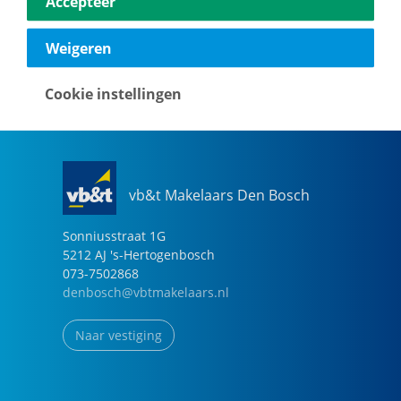
Accepteer
040-2696949
eindhoven@vbtmakelaars.nl
Weigeren
Naar vestiging
Cookie instellingen
vb&t Makelaars Den Bosch
Sonniusstraat
1
G
5212 AJ
's-Hertogenbosch
073-7502868
denbosch@vbtmakelaars.nl
Naar vestiging