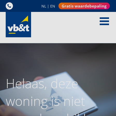
Gratis waardebepaling
NL
|
EN
Helaas, deze
woning is niet