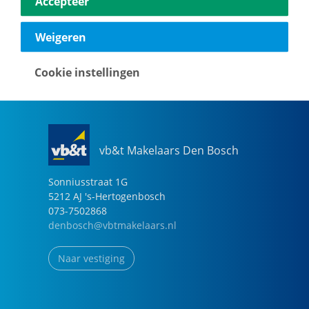
Accepteer
040-2696949
eindhoven@vbtmakelaars.nl
Weigeren
Naar vestiging
Cookie instellingen
vb&t Makelaars Den Bosch
Sonniusstraat
1
G
5212 AJ
's-Hertogenbosch
073-7502868
denbosch@vbtmakelaars.nl
Naar vestiging