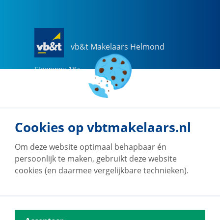
vb&t Makelaars Helmond
Steenweg
18
a
5707 CG
Helmond
0492-505510
helmond@vbtmakelaars.nl
Cookies op vbtmakelaars.nl
Naar vestiging
Om deze website optimaal behapbaar én
persoonlijk te maken, gebruikt deze website
cookies (en daarmee vergelijkbare technieken).
vb&t Makelaars Eindhoven
Vestdijk
180
5611 CZ
Eindhoven