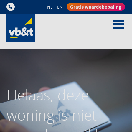
Gratis waardebepaling
NL
|
EN
Helaas, deze
woning is niet