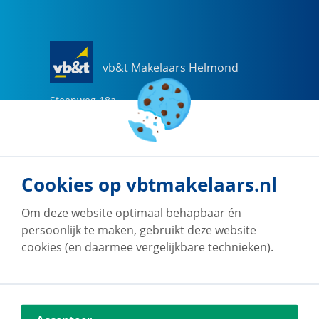
vb&t Makelaars Helmond
Steenweg
18
a
5707 CG
Helmond
0492-505510
helmond@vbtmakelaars.nl
Cookies op vbtmakelaars.nl
Naar vestiging
Om deze website optimaal behapbaar én
persoonlijk te maken, gebruikt deze website
cookies (en daarmee vergelijkbare technieken).
vb&t Makelaars Eindhoven
Vestdijk
180
5611 CZ
Eindhoven