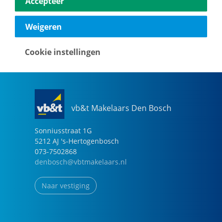
Accepteer
040-2696949
eindhoven@vbtmakelaars.nl
Weigeren
Naar vestiging
Cookie instellingen
vb&t Makelaars Den Bosch
Sonniusstraat
1
G
5212 AJ
's-Hertogenbosch
073-7502868
denbosch@vbtmakelaars.nl
Naar vestiging